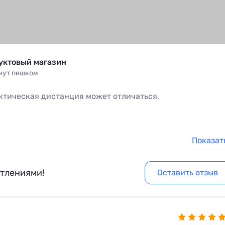
уктовый магазин
инут
пешком
ктическая дистанция может отличаться.
Показат
атлениями!
Оставить отзыв