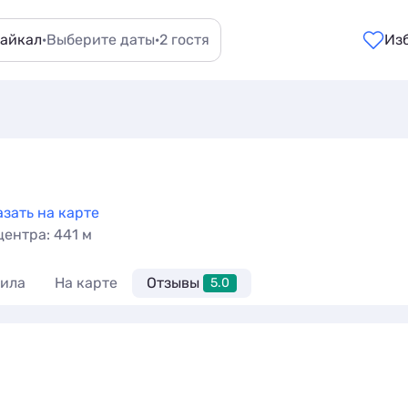
Байкал
·
Выберите даты
·
2 гостя
Из
зать на карте
центра: 441 м
ила
На карте
Отзывы
5.0