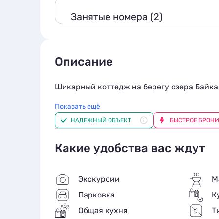
Занятые номера (2)
Описание
Шикарный коттедж на берегу озера Байка
Показать ещё
Дом находится в лесном массиве в 250 мет
НАДЕЖНЫЙ ОБЪЕКТ
БЫСТРОЕ БРОН
Комфортный дом для приятного отдыха др
Не указана стоимость
Какие удобства вас ждут
Не указана стоимость
В доме может расположиться до 16 челове
Экскурсии
М
Есть все удобства: встроенный гараж, ман
гарантирующие природную тень в жару.
Парковка
К
Общая кухня
Т