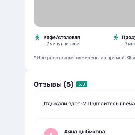
Кафе/столовая
Прод
~ 7 минут
пешком
~ 7 м
* Все расстояния измерены по прямой. Фа
Отзывы (5)
5.0
Отдыхали здесь? Поделитесь впеч
Аяна цыбикова