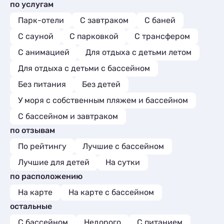
по услугам
Парк-отели
С завтраком
С баней
С сауной
С парковкой
С трансфером
С анимацией
Для отдыха с детьми летом
Для отдыха с детьми с бассейном
Без питания
Без детей
У моря с собственным пляжем и бассейном
С бассейном и завтраком
по отзывам
По рейтингу
Лучшие с бассейном
Лучшие для детей
На сутки
по расположению
На карте
На карте с бассейном
остальные
С бассейном
Недорого
С питанием