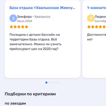
Комнаты
1
Шале
Базы отдыха
1
4
Апартаменты
9
База отдыха «Хвалынская Жемчужина»
1-комнатн
Апартаменты
9
Мини-отели
2
Земфира
· Хвалынск
Людми
З
Л
Глэмпинги
2
Июль 2024
Сентябр
Шале
6
Посещала с детьми бассейн на
Достоинств
территории базы отдыха. Всё
нет
замечательно. Можно ли узнать
прейскурант цен на 2025 год?
Подборки по критериям
по звездам