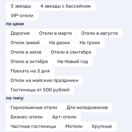
3 звезды
4 звезды с бассейном
VIP-отели
по цене
Дорогие
Отели в марте
Отели в августе
Отели зимой
На двоих
На троих
Отели в июле
Отели в сентябре
Отели в октябре
На Новый год
Поехать на 3 дня
Отели на майские праздники
Гостиницы от 500 рублей
по типу
Горнолыжные отели
Для молодоженов
Бизнес-отели
Арт-отели
Частные гостиницы
Мотели
Крупные