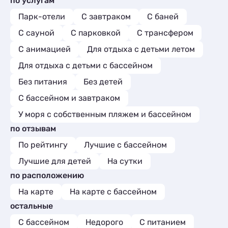
по услугам
Парк-отели
С завтраком
С баней
С сауной
С парковкой
С трансфером
С анимацией
Для отдыха с детьми летом
Для отдыха с детьми с бассейном
Без питания
Без детей
С бассейном и завтраком
У моря с собственным пляжем и бассейном
по отзывам
По рейтингу
Лучшие с бассейном
Лучшие для детей
На сутки
по расположению
На карте
На карте с бассейном
остальные
С бассейном
Недорого
С питанием