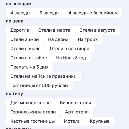
Комнаты
1
по звездам
Шале
Базы отдыха
1
4
Апартаменты
9
Апартаменты
9
4 звезды
3 звезды
4 звезды с бассейном
Мини-отели
2
по цене
Глэмпинги
2
Дорогие
Отели в марте
Отели в августе
Шале
6
Отели зимой
На двоих
На троих
Отели в июле
Отели в сентябре
Отели в октябре
На Новый год
Поехать на 3 дня
Отели на майские праздники
Гостиницы от 500 рублей
по типу
Для молодоженов
Бизнес-отели
Горнолыжные отели
Арт-отели
Частные гостиницы
Мотели
Крупные