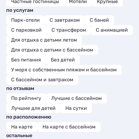
Частные гостиницы
Мотели
Крупные
по услугам
Парк-отели
С завтраком
С баней
С парковкой
С трансфером
С анимацией
Для отдыха с детьми летом
Для отдыха с детьми с бассейном
Без питания
Без детей
У моря с собственным пляжем и бассейном
С бассейном и завтраком
по отзывам
По рейтингу
Лучшие с бассейном
Лучшие для детей
На сутки
по расположению
На карте
На карте с бассейном
остальные