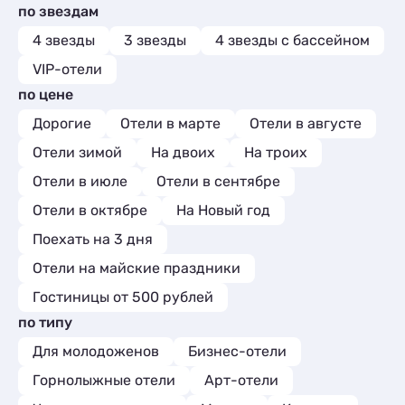
Комнаты
1
по звездам
Шале
Базы отдыха
1
4
Апартаменты
9
Апартаменты
9
4 звезды
3 звезды
4 звезды с бассейном
Мини-отели
2
VIP-отели
Глэмпинги
2
по цене
Шале
6
Дорогие
Отели в марте
Отели в августе
Отели зимой
На двоих
На троих
Отели в июле
Отели в сентябре
Отели в октябре
На Новый год
Поехать на 3 дня
Отели на майские праздники
Гостиницы от 500 рублей
по типу
Для молодоженов
Бизнес-отели
Горнолыжные отели
Арт-отели