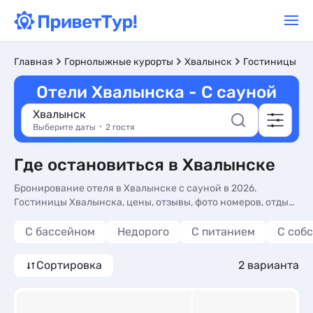
Главная
Горнолыжные курорты
Хвалынск
Гостиницы и 
Отели Хвалынска - С сауной
Хвалынск
Выберите даты
2 гостя
Где остановиться в Хвалынске
Бронирование отеля в Хвалынске с сауной в 2026.
Гостиницы Хвалынска, цены, отзывы, фото номеров, отдых
без посредников.
С бассейном
Недорого
С питанием
С соб
Сортировка
2 варианта