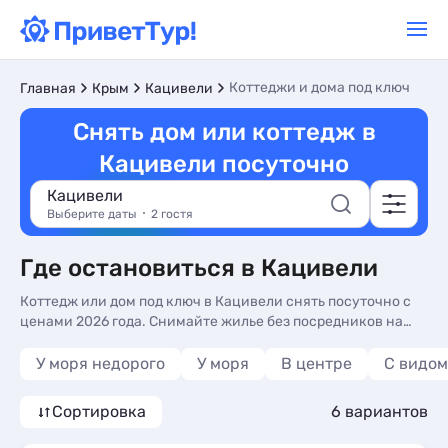
Коттеджи и дома под ключ
Главная
Крым
Кацивели
Снять дом или коттедж в
Кацивели посуточно
Кацивели
Выберите даты
2 гостя
Где остановиться в Кацивели
Коттедж или дом под ключ в Кацивели снять посуточно с
ценами 2026 года. Снимайте жилье без посредников на
курортах Кацивели по цене от 2500 рублей. Вы можете
напрямую связаться с владельцами жилья и
У моря недорого
У моря
В центре
С видом
забронировать его без комиссий и скрытых платежей.
Сортировка
6 вариантов