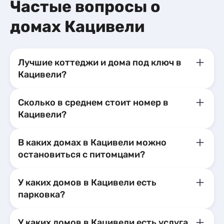
Коттеджи и дома под ключ
4
Частые вопросы о
Квартиры посуточно
38
Мини-отели
1
Квартиры посуточно
91
Базы отдыха
2
домах Кацивели
Эллинги
3
Апартаменты
3
Апартаменты
6
Мини-отели
1
Лучшие коттеджи и дома под ключ в
Кацивели?
Сколько в среднем стоит номер в
Кацивели?
В каких домах в Кацивели можно
остановиться с питомцами?
У каких домов в Кацивели есть
парковка?
У каких домов в Кацивели есть услуга