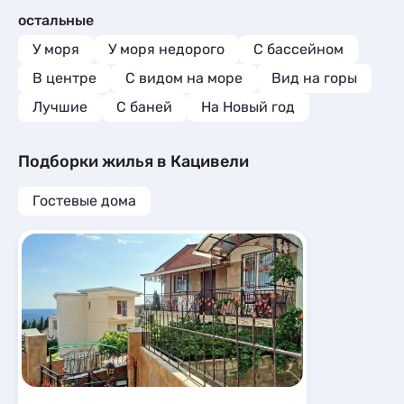
остальные
У моря
У моря недорого
С бассейном
В центре
С видом на море
Вид на горы
Лучшие
С баней
На Новый год
Подборки жилья в Кацивели
Гостевые дома