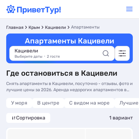
Апартаменты
Главная
Крым
Кацивели
Апартаменты Кацивели
Кацивели
Выберите даты
2 гостя
Где остановиться в Кацивели
Снять апартаменты в Кацивели, посуточно - отзывы, фото и
лучшие цены за 2026. Аренда недорогих апартаментов в
Кацивели у моря без посредников - более 10 вариантов, от
2490 руб, номера с кухней в номере, сменой белья и
У моря
В центре
С видом на море
Лучшие
трансфером (платно).
Сортировка
1 вариант