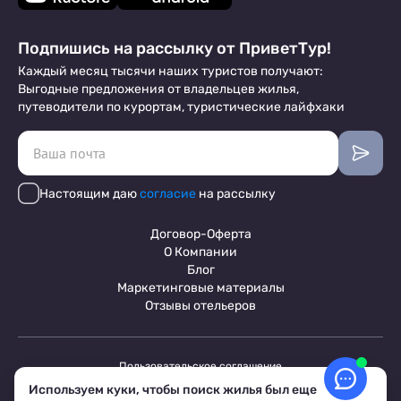
Подпишись на рассылку от ПриветТур!
Каждый месяц тысячи наших туристов получают:
Выгодные предложения от владельцев жилья,
путеводители по курортам, туристические лайфхаки
Настоящим даю
согласие
на рассылку
Договор-Оферта
О Компании
Блог
Маркетинговые материалы
Отзывы отельеров
Пользовательское соглашение
Обработка персональных данных
Используем куки, чтобы поиск жилья был еще
Условия бронирования объектов