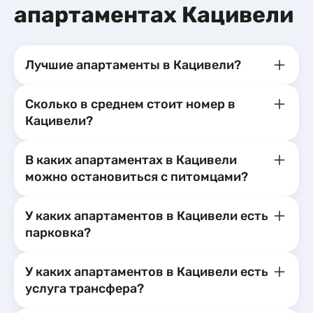
Базы отдыха
2
апартаментах Кацивели
Эллинги
3
Апартаменты
3
Апартаменты
6
Мини-отели
1
Лучшие апартаменты в Кацивели?
Сколько в среднем стоит номер в
Кацивели?
В каких апартаментах в Кацивели
можно остановиться с питомцами?
У каких апартаментов в Кацивели есть
парковка?
У каких апартаментов в Кацивели есть
услуга трансфера?