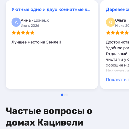
Базы отдыха
2
Эллинги
3
Апартаменты
3
Уютные одно и двух комнатные квартиры Шулейкина 18/Б
Деревенс
Апартаменты
6
Мини-отели
1
Анна
· Донецк
Ольга
А
О
Июнь 2026
Июль 2
Лучшее место на Земле!!!
Достоинств
Удобное ра
Отдельный 
чистая и у
хорошие и 
Недостатки
Показать 
Частые вопросы о
домах Кацивели