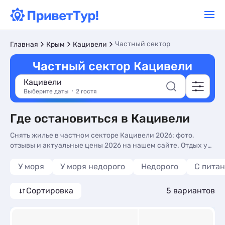
Частный сектор
Главная
Крым
Кацивели
Частный сектор Кацивели
Кацивели
Выберите даты
2 гостя
Где остановиться в Кацивели
Снять жилье в частном секторе Кацивели 2026: фото,
отзывы и актуальные цены 2026 на нашем сайте. Отдых у
моря недорого и без посредников в частном секторе -
более 10 вариантов, от 2490 руб, номера с кухней в номере,
У моря
У моря недорого
Недорого
С пита
трансфером (платно) и сменой белья.
Сортировка
5 вариантов