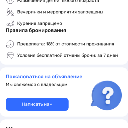
Размещение детей: любого возраста
Вечеринки и мероприятия запрещены
✅Дворец водных видов спорта (10 минут пешком)
Курение запрещено
✅Парк Горького (10 минут на общественном
Правила бронирования
транспорте)
Предоплата: 18% от стоимости проживания
✅ТЦ Миллениум
Условия бесплатной отмены брони: за 7 дней
✅Автобусные остановки в 5 минутах ходьбы
В КВАРТИРЕ ЕСТЬ ВСЕ ДЛЯ КОМФОРТНОГО
Пожаловаться на объявление
ПРОЖИВАНИЯ:
Мы свяжемся с владельцем!
Посуда, столовые приборы…
Написать нам
Сушилка для белья, утюг, гладильная доска,фен .
Правила проживания в нашей квартире :