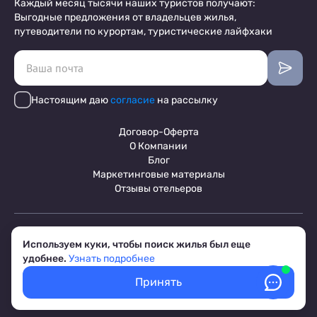
Каждый месяц тысячи наших туристов получают:
Выгодные предложения от владельцев жилья,
путеводители по курортам, туристические лайфхаки
Настоящим даю
согласие
на рассылку
Договор-Оферта
О Компании
Блог
Маркетинговые материалы
Отзывы отельеров
Пользовательское соглашение
Используем куки, чтобы поиск жилья был еще
Обработка персональных данных
удобнее.
Узнать подробнее
Условия бронирования объектов
© 2017-2026 ПриветТур™
Принять
Российский сервис бронирования жилья, официальный сайт,
товарный знак №842642