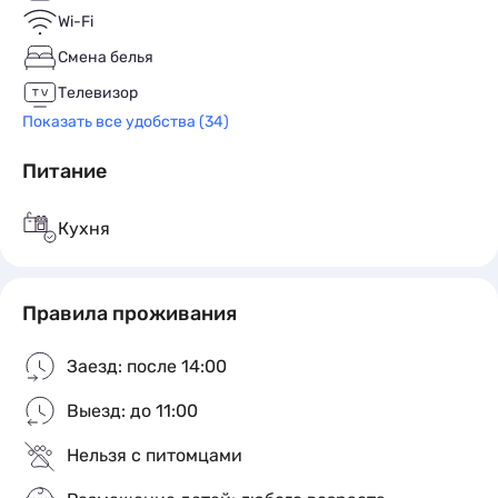
праздничных дней и количества человек.
Wi-Fi
Смена белья
В ПЕШЕЙ ДОСТУПНОСТИ:
Телевизор
✅Аквапарк Ривьера( через дорогу)
Показать все удобства (34)
Питание
✅Колесо обозрения
Кухня
✅Набережная и дворец бракосочетаний - Чаша
✅Бизнес центр Ривьера
Правила проживания
✅Татнефть Арена— российский
многофункциональный спортивно-концертный
Заезд: после 14:00
комплекс
Выезд: до 11:00
✅АкБарс Арена
Нельзя с питомцами
✅Экстрим Парк УРАМ