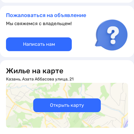
Заезд в 14. 00, выезд 12. 00.
Пожаловаться на объявление
Мы свяжемся с владельцем!
Заселение дистанционное, по звонку.
Добавьте наше объявление в избранное, чтобы не
Написать нам
потерять ждём вас
Жилье на карте
Казань, Азата Аббасова улица, 21
Открыть карту