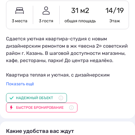
31 м2
14/19
3 места
3 гостя
общая площадь
Этаж
Сдается уютная квартира-студия с новым
дизайнерским ремонтом в жк «весна 2» советский
район г. Казань. В шаговой доступности магазины,
кафе, рестораны, парки! До центра недалёко.
Квартира теплая и уютная, с дизайнерским
ремонтом. Полный комплект посуды, постельного
Показать ещё
белья и полотенец, мыльных принадлежностей.
Хорошая шумоизоляция, парковка у дома, тихий
НАДЕЖНЫЙ ОБЪЕКТ
зелёный двор с закрытой собственной детской
БЫСТРОЕ БРОНИРОВАНИЕ
площадкой.
Мы следим за чистотой в квартире, поэтому после
Какие удобства вас ждут
каждого выезда проводится влажная уборка с