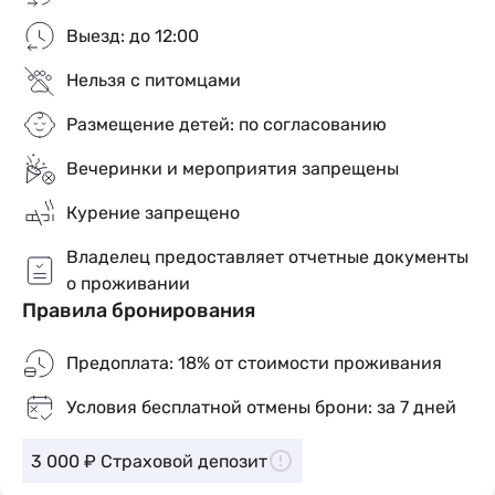
Курить в квартире (также кальяны, вейпы,
электронные сигареты, айкосы, сигары).
Выезд: до 12:00
Проводить вечеринки
Нельзя с питомцами
Размещение детей: по согласованию
Заселение вместе с животными
Вечеринки и мероприятия запрещены
Мы вам гарантируем:
Курение запрещено
Своевременное заселение
Владелец предоставляет отчетные документы
о проживании
Безопасное бронирование
Правила бронирования
Чистоту
Предоплата: 18% от стоимости проживания
Конфиденциальность
Условия бесплатной отмены брони: за 7 дней
Ранний заезд и поздний выезд обговаривается
3 000 ₽ Страховой депозит
индивидуально.