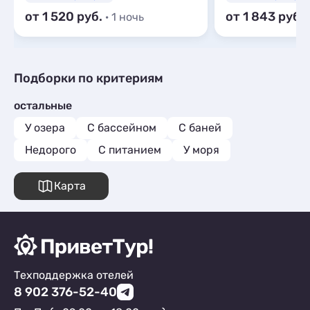
от 1 520
от 1 843
· 1 ночь
Подборки по критериям
остальные
У озера
С бассейном
С баней
Недорого
С питанием
У моря
Карта
Техподдержка отелей
8 902 376-52-40