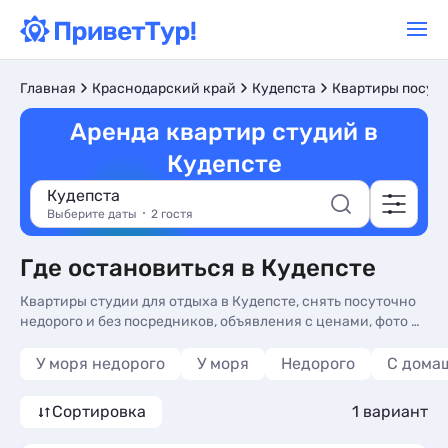
Главная
Краснодарский край
Кудепста
Квартиры посут
Аренда квартир студий в
Кудепсте
Кудепста
Выберите даты
2 гостя
Где остановиться в Кудепсте
Квартиры студии для отдыха в Кудепсте, снять посуточно
недорого и без посредников, объявления с ценами, фото и
отзывами туристов. Квартиры студии Кудепсты, аренда -
более 10 вариантов, от 3570 руб, комнаты с трансфером
У моря недорого
У моря
Недорого
С дома
(платно), сменой белья и балконом или террасой.
Сортировка
1 вариант