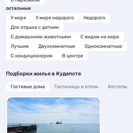
Комнаты
8
Шале
Санатории
1
1
остальные
Апартаменты
136
Комнаты
18
Мини-отели
3
У моря
У моря недорого
Недорого
Апартаменты
221
Шале
1
Для отдыха с детьми
Мини-отели
1
Кемпинги
1
С домашними животными
С видом на море
Глэмпинги
1
Лучшие
Двухкомнатные
Однокомнатные
С кондиционером
В центре
Подборки жилья в Кудепсте
Гостевые дома
Гостиницы и отели
Хостелы