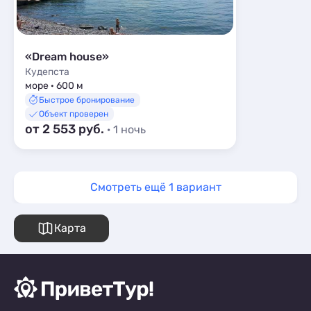
«Dream house»
Кудепста
море · 600 м
Быстрое бронирование
Объект проверен
от 2 553 руб.
· 1 ночь
Смотреть ещё 1 вариант
Карта