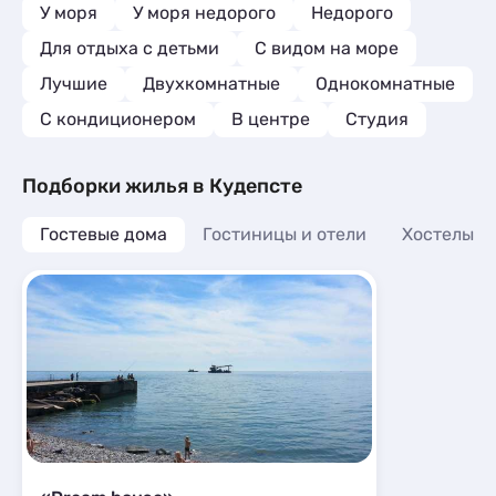
У моря
У моря недорого
Недорого
Для отдыха с детьми
С видом на море
Лучшие
Двухкомнатные
Однокомнатные
С кондиционером
В центре
Студия
Подборки жилья в Кудепсте
Гостевые дома
Гостиницы и отели
Хостелы