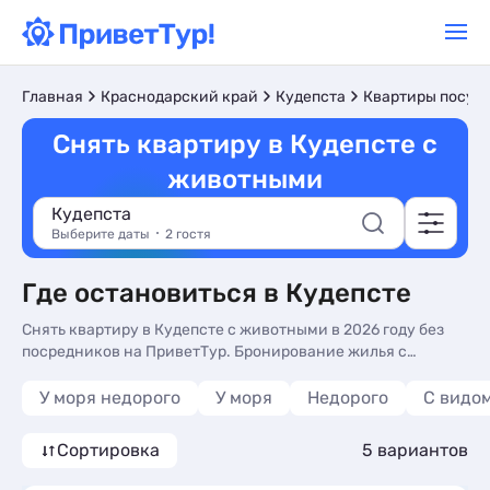
Главная
Краснодарский край
Кудепста
Квартиры посут
Снять квартиру в Кудепсте с
животными
Кудепста
Выберите даты
2 гостя
Где остановиться в Кудепсте
Снять квартиру в Кудепсте с животными в 2026 году без
посредников на ПриветТур. Бронирование жилья с
кошками и собаками посуточно: низкие цены 3094 руб
У моря недорого
У моря
Недорого
С видом
Сортировка
5 вариантов