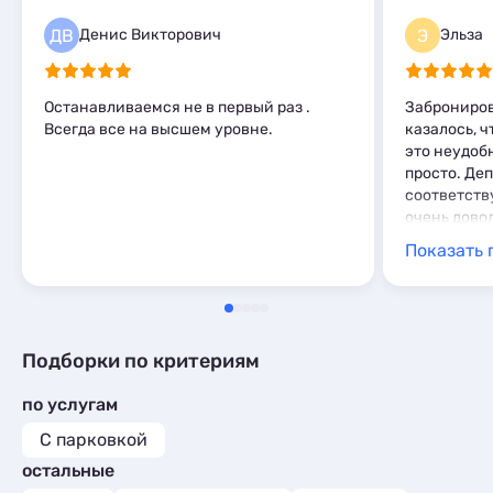
Комнаты
8
Шале
Санатории
1
1
Апартаменты
136
ДВ
Э
Денис Викторович
Эльза
Комнаты
15
Мини-отели
3
Апартаменты
217
Шале
1
Мини-отели
1
Останавливаемся не в первый раз .
Заброниров
Кемпинги
1
Всегда все на высшем уровне.
казалось, 
это неудобн
Глэмпинги
1
просто. Деп
соответств
очень дово
Показать 
Подборки по критериям
по услугам
С парковкой
остальные