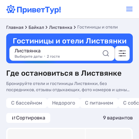
Гостиницы и отели
Главная
Байкал
Листвянка
Гостиницы и отели Листвянки
Листвянка
Выберите даты
2 гостя
Где остановиться в Листвянке
Бронируйте отели и гостиницы Листвянки, без
посредников, отзывы отдыхающих, фото номеров и цены
2026. Отдых у озера Байкал в отелях и гостиницах
Листвянки.
С бассейном
Недорого
С питанием
С соб
Сортировка
9 вариантов