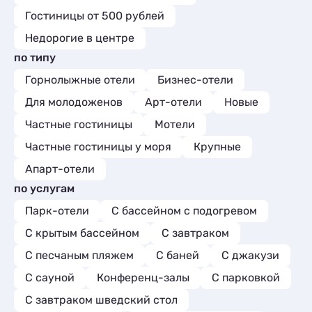
Гостиницы от 500 рублей
Недорогие в центре
по типу
Горнолыжные отели
Бизнес-отели
Для молодоженов
Арт-отели
Новые
Частные гостиницы
Мотели
Частные гостиницы у моря
Крупные
Апарт-отели
по услугам
Парк-отели
С бассейном с подогревом
С крытым бассейном
С завтраком
С песчаным пляжем
С баней
С джакузи
С сауной
Конференц-залы
С парковкой
С завтраком шведский стол