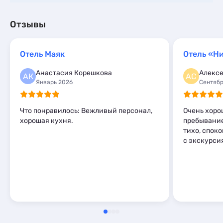
Отзывы
Отель Маяк
Отель «Н
Анастасия Корешкова
Алекс
АК
АС
Январь 2026
Сентябр
Что понравилось: Вежливый персонал,
Очень хоро
хорошая кухня.
пребывание
тихо, спок
с экскурси