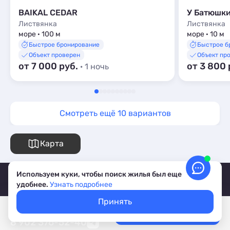
BAIKAL CEDAR
У Батюшк
Листвянка
Листвянка
море · 100 м
море · 10 м
Быстрое бронирование
Быстрое б
Объект проверен
Объект пр
от 7 000 руб.
от 3 800 
· 1 ночь
Смотреть ещё 10 вариантов
Карта
Используем куки, чтобы поиск жилья был еще
удобнее.
Узнать подробнее
Принять
Техподдержка отелей
Покажем свободное жилье
Выбрать даты
Лучшие цены, акции, скидки
8 902 376-52-40