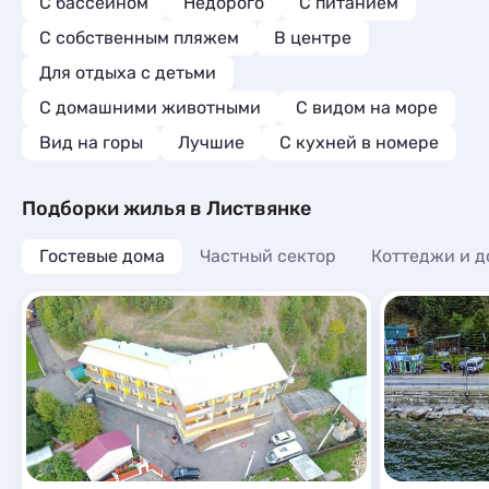
С бассейном
Недорого
С питанием
С собственным пляжем
В центре
Для отдыха с детьми
С домашними животными
С видом на море
Вид на горы
Лучшие
C кухней в номере
Подборки жилья в Листвянке
Гостевые дома
Частный сектор
Коттеджи и д