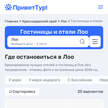
Гостиницы и отели
Главная
Краснодарский край
Лоо
Гостиницы и отели Лоо
Лоо
Выберите даты
2 гостя
Где остановиться в Лоо
Бронирование лучших отелей и гостиниц в Лоо, без
посредников - отзывы, фото и актуальные цены 2026 на
нашем сайте. Недорогой отдых у моря в отелях и
гостиницах - более 19 вариантов, от 1960 руб, номера с
У моря
У моря недорого
С бассейном
Нед
кухней в номере, общей кухней и 3-х раз. питанием.
Сортировка
20 вариантов