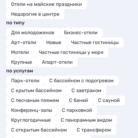
Отели на майские праздники
Недорогие в центре
по типу
Для молодоженов
Бизнес-отели
Арт-отели
Новые
Частные гостиницы
Мотели
Частные гостиницы у моря
Крупные
Апарт-отели
по услугам
Парк-отели
С бассейном с подогревом
С крытым бассейном
С завтраком
С песчаным пляжем
С баней
С сауной
Конференц-залы
С парковкой
Круглогодичные
С панорамным видом
С открытым бассейном
С трансфером