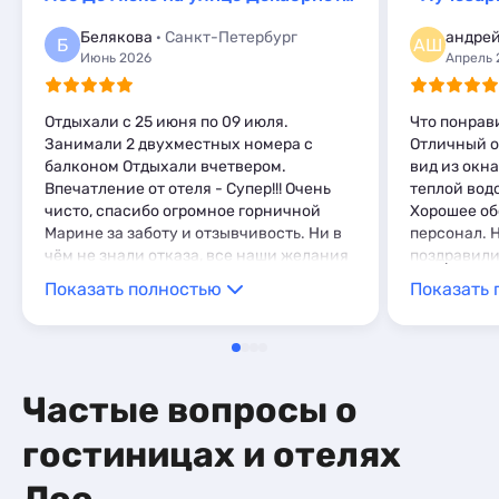
Комнаты
15
Белякова
· Санкт-Петербург
андрей
Апартаменты
215
Б
АШ
Июнь 2026
Апрель 
Мини-отели
1
Кемпинги
1
Глэмпинги
1
Отдыхали с 25 июня по 09 июля.
Что понрав
Занимали 2 двухместных номера с
Отличный о
балконом Отдыхали вчетвером.
вид из окна
Впечатление от отеля - Супер!!! Очень
теплой вод
чисто, спасибо огромное горничной
Хорошее о
Марине за заботу и отзывчивость. Ни в
персонал. 
чём не знали отказа, все наши желания
поздравили
исполнялись на ура, очень приятная и
10% скидко
Показать полностью
Показать 
приветливая женщина. Очень порадовал
отеля. Ном
бассейн, чистый, тёплый. Добирали то,
чайник и м
чего не хватило на море (т.к. в связи с
приготовить
обстановкой с пляжа выгоняли).
есть магаз
Отдыхом довольны, рекомендуем
летом их б
Частые вопросы о
воспользоваться!
остановки 
съездить в 
гостиницах и отелях
Недалеко о
Пешком мин