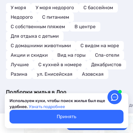
У моря
У моря недорого
С бассейном
Недорого
С питанием
С собственным пляжем
В центре
Для отдыха с детьми
С домашними животными
С видом на море
Акции и скидки
Вид на горы
Спа-отели
Лучшие
C кухней в номере
Декабристов
Разина
ул. Енисейская
Азовская
Подборки жилья в Лоо
Используем куки, чтобы поиск жилья был еще
Карта
Гостевые дома
Частный сектор
Коттеджи и д
удобнее.
Узнать подробнее
Принять
Покажем свободное жилье
Выбрать даты
Лучшие цены, акции, скидки