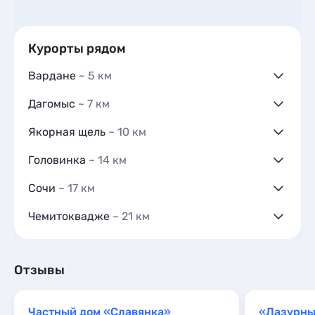
Курорты рядом
Вардане
~ 5 км
Гостевые дома
19
Дагомыс
~ 7 км
Частный сектор
4
Гостевые дома
8
Гостиницы и отели
5
Якорная щель
~ 10 км
Гостиницы и отели
5
Коттеджи и дома под ключ
1
Гостевые дома
10
Коттеджи и дома под ключ
1
Квартиры посуточно
Головинка
~ 14 км
7
Частный сектор
1
Квартиры посуточно
49
Комнаты
Гостевые дома
1
4
Гостиницы и отели
9
Эллинги
Сочи
~ 17 км
1
Частный сектор
1
Коттеджи и дома под ключ
1
Апартаменты
Гостевые дома
15
53
Гостиницы и отели
7
Квартиры посуточно
Чемитоквадже
~ 21 км
1
Частный сектор
14
Коттеджи и дома под ключ
4
Базы отдыха
Гостевые дома
1
1
Гостиницы и отели
56
Квартиры посуточно
3
Апартаменты
Частный сектор
2
1
Коттеджи и дома под ключ
29
Базы отдыха
1
Глэмпинги
1
Отзывы
Квартиры посуточно
964
Апартаменты
3
Базы отдыха
3
Санатории
1
Частный дом «Славянка»
«Лазурн