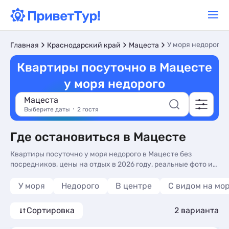
У моря недорого
Главная
Краснодарский край
Мацеста
Квартиры посуточно в Мацесте
у моря недорого
Мацеста
Выберите даты
2 гостя
Где остановиться в Мацесте
Квартиры посуточно у моря недорого в Мацесте без
посредников, цены на отдых в 2026 году, реальные фото и
отзывы туристов. Недорогие Квартиры посуточно у моря в
Мацесте
У моря
Недорого
В центре
С видом на мо
Сортировка
2 варианта