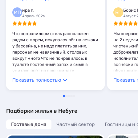
Базы отдыха
1
Комнаты
2
ира п.
Борис 
ИП
БП
Мини-отели
2
Апрель 2026
Август 
Что понравилось: отель расположен
Мы впервые
рядом с морем, искупался лёг на лежаки
на 2 недели
у бассейна, не надо платить за них,
чистенький
персонал не навязчивый, столовых
доброжелат
вокруг много Что не понравилось: в
исполнител
туалете постоянный запах и смыв в
всячески п
унитазе орёт на всю комнату
обустроить
человека с
Показать полностью
Показать 
плюсов оте
вода и сти
сантехника
со вкусом,
насекомых.
Подборки жилья в Небуге
далековато 
не у дорог
Гостевые дома
Частный сектор
Гостиницы и 
всех магаз
(ЩиБорЩи) 