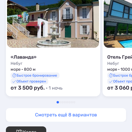
доступност
Эмилия заб
номеров. Н
в будущем.
«Лаванда»
Отель Гре
Небуг
Небуг
море · 800 м
море · 1000 
Быстрое бронирование
Быстрое б
Объект проверен
Объект пр
от 3 500 руб.
от 3 060 
· 1 ночь
Смотреть ещё 8 вариантов