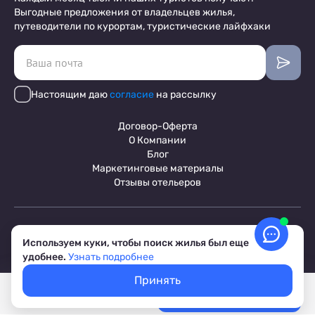
Выгодные предложения от владельцев жилья,
путеводители по курортам, туристические лайфхаки
Настоящим даю
согласие
на рассылку
Договор-Оферта
О Компании
Блог
Маркетинговые материалы
Отзывы отельеров
Пользовательское соглашение
Обработка персональных данных
Используем куки, чтобы поиск жилья был еще
Условия бронирования объектов
удобнее.
Узнать подробнее
© 2017-2026 ПриветТур™
Российский сервис бронирования жилья, официальный сайт,
Принять
товарный знак №842642
Покажем свободное жилье
Выбрать даты
Лучшие цены, акции, скидки