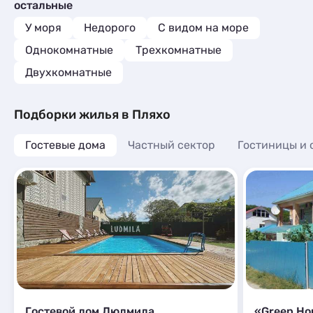
Комнаты
1
остальные
Кемпинги
1
Апартаменты
5
Глэмпинги
1
У моря
Недорого
С видом на море
Мини-отели
2
Однокомнатные
Трехкомнатные
Двухкомнатные
Подборки жилья в Пляхо
Гостевые дома
Частный сектор
Гостиницы и 
Гостевой дом Людмила
«Green Ho