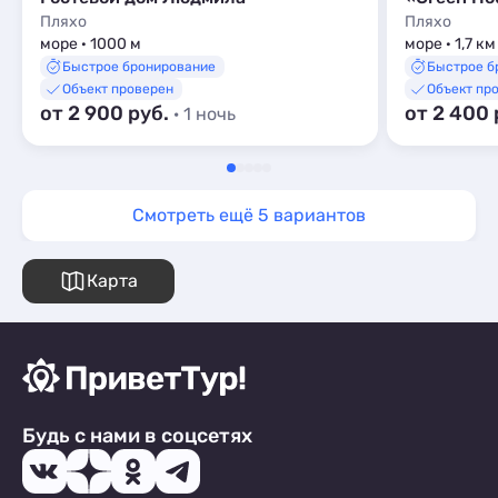
Пляхо
Пляхо
море · 1000 м
море · 1,7 км
Быстрое бронирование
Быстрое б
Объект проверен
Объект пр
от 2 900 руб.
от 2 400 
· 1 ночь
Смотреть ещё 5 вариантов
Карта
Будь с нами в соцсетях