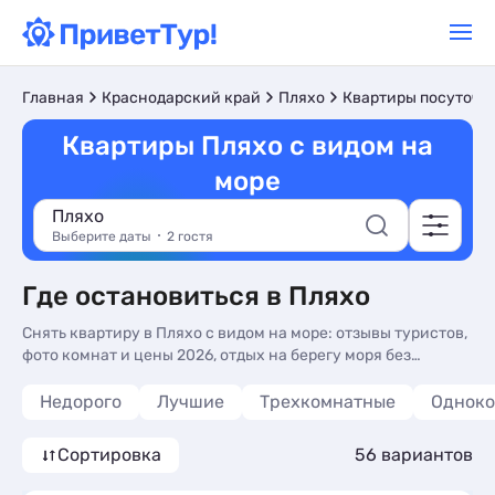
Главная
Краснодарский край
Пляхо
Квартиры посуточн
Квартиры Пляхо с видом на
море
Пляхо
Выберите даты
2 гостя
Где остановиться в Пляхо
Снять квартиру в Пляхо с видом на море: отзывы туристов,
фото комнат и цены 2026, отдых на берегу моря без
посредников. Квартиры Пляхо с видом на море - более 55
вариантов, от 570 руб, комнаты с общей кухней, кухней в
Недорого
Лучшие
Трехкомнатные
Однок
номере и 3-х раз. питанием.
Сортировка
56 вариантов