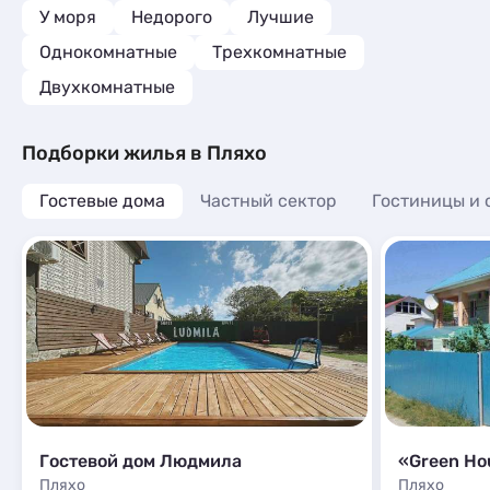
приятные, 
У моря
Недорого
Лучшие
выпечки. Н
Однокомнатные
Трехкомнатные
лапша, ребе
Есть возмож
Двухкомнатные
номер, мож
микроволно
вся посуда
Подборки жилья в Пляхо
холодильни
приятный о
Гостевые дома
Частный сектор
Гостиницы и 
еще раз к в
Гостевой дом Людмила
«Green Ho
Пляхо
Пляхо