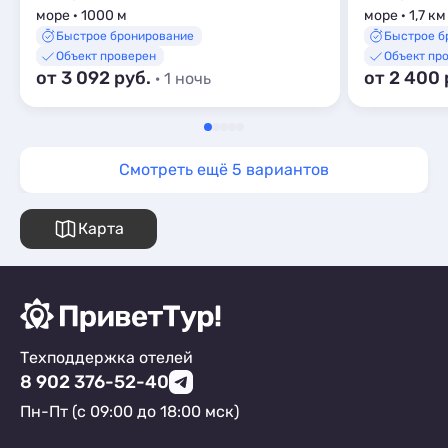
море · 1000 м
море · 1,7 км
Быстрое бронирование
Быстрое б
Объект проверен
Объект пр
от 3 092 руб.
от 2 400 
· 1 ночь
Смотреть ещё 5 вариантов
Карта
Техподдержка отелей
8 902 376-52-40
Пн-Пт (с 09:00 до 18:00 мск)