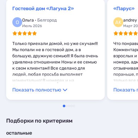
Комнаты
1
Кемпинги
1
Апартаменты
Гостевой дом «Лагуна 2»
«Парус»
5
Глэмпинги
1
Мини-отели
2
Ольга
· Белгород
andrey 
О
AK
Июль 2026
Март 2
Только приехали домой, но уже скучам!!!
Что понрав
Мы попали не в гостевой дом, а в
Комментари
большую, дружную семью!!! Я была очень
взрослых и 
удивлена отношением Ноны и ее семью
номера, ад
к свом клиентам!! Все сделано для
отзывчивая
людей, любая просьба выполняет
пораньше, 
моментально! В номерах и на
только все 
территории оченьь чисто, до моря 3
проживания
Показать полностью
Показать 
минуты, каждый день развлекательная
положитель
программа, скучно точно не будет и на
мусор выно
море ходить не надо!!! Спасибо ВАМ
тоже пробл
большое за ваш труд! Вы лучшие!! Теперь
и видом на 
обязательно только к вам!
выходят на
Подборки по критериям
спали спок
абсолютно.
остальные
столовая, 