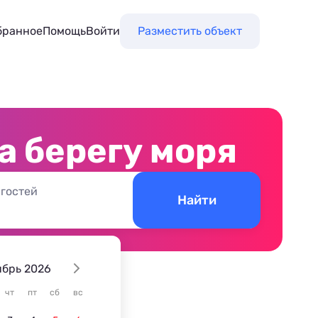
бранное
Помощь
Войти
Разместить объект
а берегу моря
 гостей
Найти
ябрь 2026
чт
пт
сб
вс