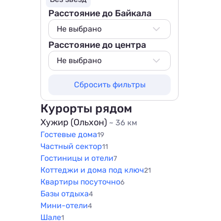
Расстояние до Байкала
Не выбрано
Расстояние до центра
Не выбрано
50 м
Не выбрано
100 м
Не выбрано
Сбросить фильтры
200 м
500 м
500 м
800 м
Курорты рядом
800 м
1000 м
Хужир (Ольхон)
~ 36 км
1000 м
Гостевые дома
1500 м
19
1500 м
Частный сектор
11
Гостиницы и отели
7
Коттеджи и дома под ключ
21
Квартиры посуточно
6
Базы отдыха
4
Мини-отели
4
Шале
1