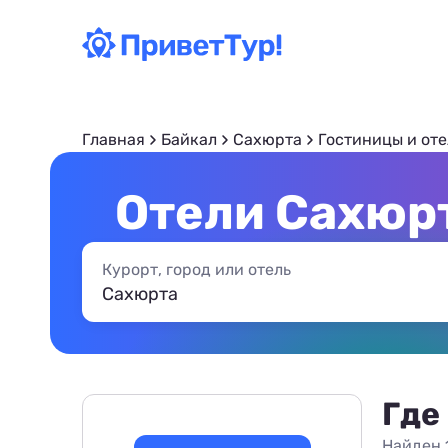
Главная
Байкал
Сахюрта
Гостиницы и от
Отели Сахюрт
Курорт, город или отель
Где
Найден 