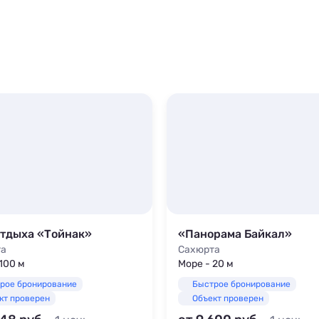
отдыха «Тойнак»
«Панорама Байкал»
та
Сахюрта
100 м
Море - 20 м
рое бронирование
Быстрое бронирование
кт проверен
Объект проверен