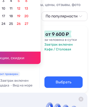
3
4
5
6
6. Гостиницы Сахюрты, цены, отзывы, фото
10
11
12
13
м пляжем
В центре
По популярности
Для отдыха с детьми
С 
17
18
19
20
24
25
26
27
По популярности
Сначала дешевле
от 9 600 ₽
Сначала дороже
за человека в сутки
Завтрак включен
Ближе к Байкалу
Кафе / Столовая
 370 м
Ближе к центру
кции, скидки
По рейтингу
ект проверен
Завтрак включен
Выбрать
щадка
Вид на море