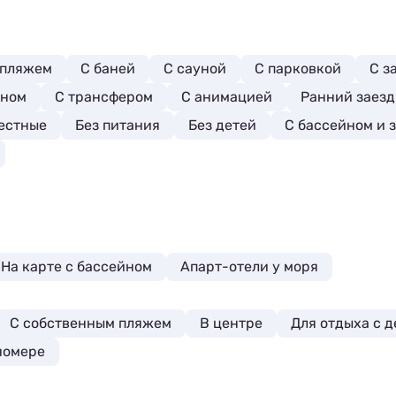
 пляжем
С баней
С сауной
С парковкой
С з
йном
С трансфером
С анимацией
Ранний заезд
естные
Без питания
Без детей
С бассейном и 
На карте с бассейном
Апарт-отели у моря
С собственным пляжем
В центре
Для отдыха с 
номере