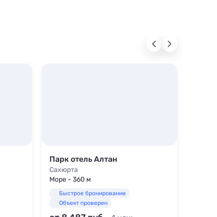
Парк отель Алтан
«Эль
Сахюрта
Сахюр
Море - 360 м
Море -
Быстрое бронирование
Быс
Объект проверен
Объ