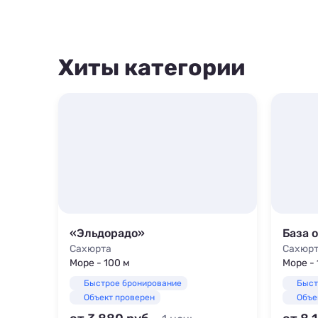
Хиты категории
«Эльдорадо»
База 
Сахюрта
Сахюр
Море - 100 м
Море - 
Быстрое бронирование
Быст
Объект проверен
Объе