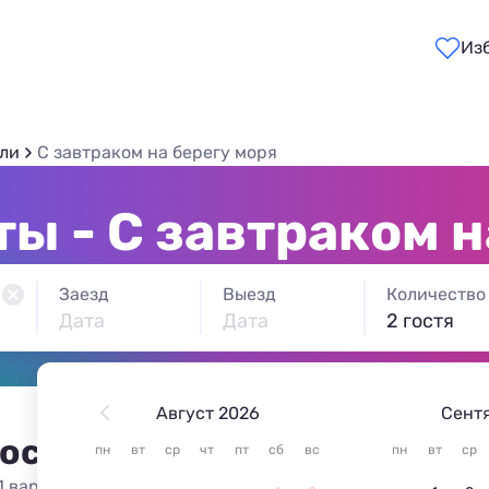
Из
ели
С завтраком на берегу моря
ы - С завтраком н
Заезд
Выезд
Количество
Дата
Дата
2 гостя
Август 2026
Сент
 остановиться в Сахюрте
пн
вт
ср
чт
пт
сб
вс
пн
вт
ср
1 вариант жилья из 1