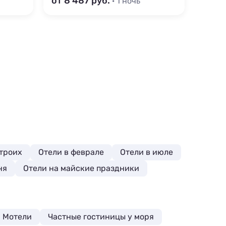
от 8 487
от 3
· 1 ночь
 троих
Отели в феврале
Отели в июле
ня
Отели на майские праздники
Мотели
Частные гостиницы у моря