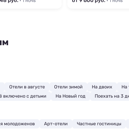
148
от 9 600
· 1 ночь
· 1 ночь
ям
Отели в августе
Отели зимой
На двоих
На
ё включено с детьми
На Новый год
Поехать на 3 д
я молодоженов
Арт-отели
Частные гостиницы