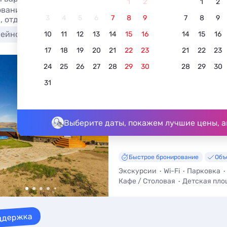
1
2
1
2
вание отеля в Сахюрте с завтраком на берегу моря в 202
3
4
5
6
7
8
9
7
8
9
, отдых без посредников.
сейном
Недорого
С питанием
С собственны
10
11
12
13
14
15
16
14
15
16
17
18
19
20
21
22
23
21
22
23
24
25
26
27
28
29
30
28
29
30
«Панорама Байкал»
31
4.5
2 отзыва
Сахюрта, Ул.Прибайкальская, 6
До Байкала - 20 м • До центра -
Выберите даты, покажем лучшие цены, а
Быстрое бронирование
Объ
Экскурсии
Wi-Fi
Парковка
Кафе / Столовая
Детская пло
ддержка