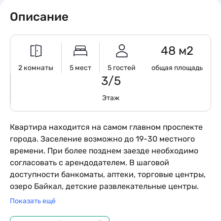
Описание
48 м2
2 комнаты
5 мест
5 гостей
общая площадь
3/5
Этаж
Квартира находится на самом главном проспекте
города. Заселение возможно до 19-30 местного
времени. При более позднем заезде необходимо
согласовать с арендодателем. В шаговой
доступности банкоматы, аптеки, торговые центры,
озеро Байкал, детские развлекательные центры.
Поможем с организацией выезда на термальные
Показать ещё
источники