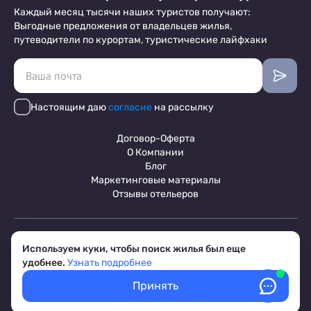
Каждый месяц тысячи наших туристов получают:
Выгодные предложения от владельцев жилья,
путеводители по курортам, туристические лайфхаки
Настоящим даю
согласие
на рассылку
Договор-Оферта
О Компании
Блог
Маркетинговые материалы
Отзывы отельеров
Пользовательское соглашение
Используем куки, чтобы поиск жилья был еще
Обработка персональных данных
удобнее.
Узнать подробнее
Условия бронирования объектов
© 2017-2026 ПриветТур™
Принять
Российский сервис бронирования жилья, официальный сайт,
товарный знак №842642