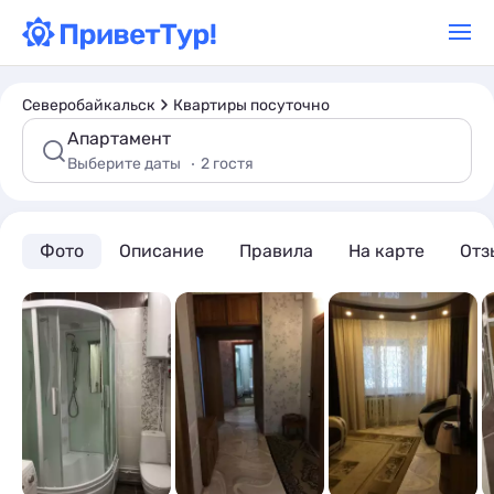
Северобайкальск
Квартиры посуточно
Апартамент
Выберите даты
2 гостя
Фото
Описание
Правила
На карте
Отз