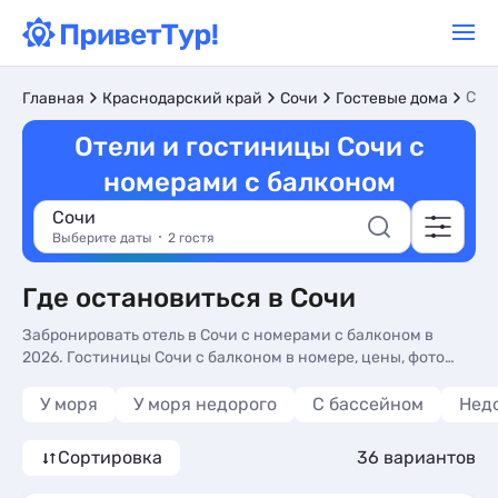
С б
Главная
Краснодарский край
Сочи
Гостевые дома
Отели и гостиницы Сочи с
номерами с балконом
Сочи
Выберите даты
2 гостя
Где остановиться в Сочи
Забронировать отель в Сочи с номерами с балконом в
2026. Гостиницы Сочи с балконом в номере, цены, фото
номеров, отдых без посредников.
У моря
У моря недорого
С бассейном
Нед
Сортировка
36 вариантов