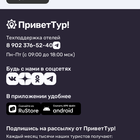
Эллинги
10
Квартиры посуточно
7
Мини-отели
1
Комнаты
3
Комнаты
1
Апартаменты
10
Мини-отели
7
Пансионаты
1
Техподдержка отелей
8 902 376-52-40
Пн-Пт (с 09:00 до 18:00 мск)
Будь с нами в соцсетях
В приложении удобнее
Подпишись на рассылку от ПриветТур!
Каждый месяц тысячи наших туристов получают: