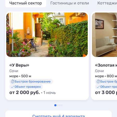
Частный сектор
Гостиницы и отели
Коттеджи
«У Веры»
«Золотая 
Сочи
Сочи
море · 500 м
море · 800 
Быстрое бронирование
Быстрое б
Объект проверен
Объект пр
от 2 000 руб.
от 3 000 
· 1 ночь
Смотреть ещё 4 варианта