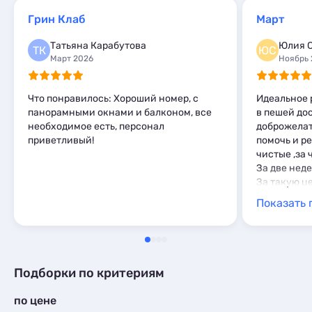
Эллинги
10
Квартиры посуточно
7
Мини-отели
1
Комнаты
Грин Клаб
Март
3
Комнаты
1
Апартаменты
10
Татьяна Карабутова
Юлия 
ТК
ЮС
Мини-отели
7
Март 2026
Ноябрь 
Пансионаты
1
Что понравилось: Хороший номер, с
Идеальное 
панорамными окнами и балконом, все
в пешей до
необходимое есть, персонал
доброжелат
приветливый!
помочь и р
чистые ,за 
За две неде
За такую ц
вариант!
Показать 
Подборки по критериям
по цене