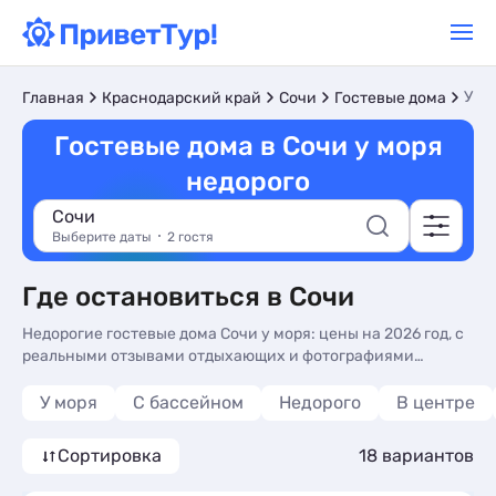
У м
Главная
Краснодарский край
Сочи
Гостевые дома
Гостевые дома в Сочи у моря
недорого
Сочи
Выберите даты
2 гостя
Где остановиться в Сочи
Недорогие гостевые дома Сочи у моря: цены на 2026 год, с
реальными отзывами отдыхающих и фотографиями
номеров. Бронируйте сейчас гостевые дома в Сочи,
недорогой отдых на Чёрном море без посредников - более
У моря
С бассейном
Недорого
В центре
17 вариантов, от 1663 руб, номера с общей кухней, кухней в
номере и завтрак включен.
Сортировка
18 вариантов