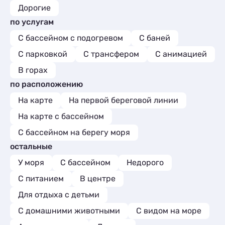
Дорогие
по услугам
С бассейном с подогревом
С баней
С парковкой
С трансфером
С анимацией
В горах
по расположению
На карте
На первой береговой линии
На карте с бассейном
С бассейном на берегу моря
остальные
У моря
С бассейном
Недорого
С питанием
В центре
Для отдыха с детьми
С домашними животными
С видом на море