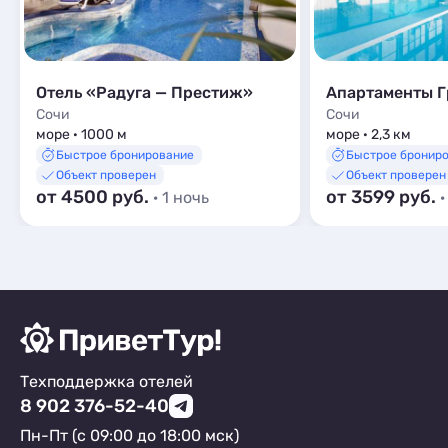
Отель «Радуга — Престиж»
Апартаменты Г
Сочи
Сочи
море · 1000 м
море · 2,3 км
Быстрое бронирование
Быстрое бронир
Объект проверен
Объект проверен
от 4500 руб.
от 3599 руб.
· 1 ночь
·
Техподдержка отелей
8 902 376-52-40
Пн-Пт (с 09:00 до 18:00 мск)