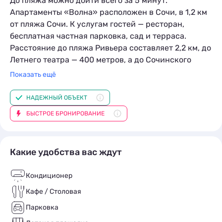
До пляжа можно дойти всего за 5 минут.
Апартаменты «Волна» расположен в Сочи, в 1,2 км
от пляжа Сочи. К услугам гостей — ресторан,
бесплатная частная парковка, сад и терраса.
Расстояние до пляжа Ривьера составляет 2,2 км, до
Летнего театра — 400 метров, а до Сочинского
государственного цирка — 1,3 км. Предоставляется
Показать ещё
доступ к бесплатному Wi-Fi.
НАДЕЖНЫЙ ОБЪЕКТ
Во всех номерах имеются кондиционер, шкаф для
БЫСТРОЕ БРОНИРОВАНИЕ
одежды, телевизор с плоским экраном,
собственная ванная комната и балкон с видом на
море. Предоставляются полотенца и постельное
Какие удобства вас ждут
белье. В числе стандартных удобств — чайник. В
номере люкс есть кухня с микроволновой печью,
Кондиционер
плитой, стиральная машина. Кроме того, в каждом
номере установлен сейф.
Кафе / Столовая
Парковка
В окрестностях популярны велосипедные