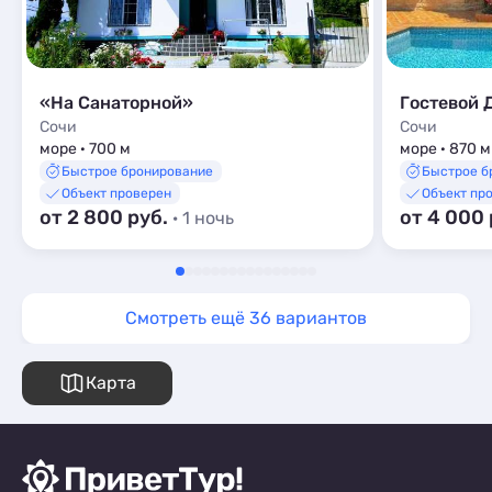
«На Санаторной»
Гостевой 
Сочи
Сочи
море · 700 м
море · 870 м
Быстрое бронирование
Быстрое б
Объект проверен
Объект пр
от 2 800 руб.
от 4 000
· 1 ночь
Смотреть ещё 36 вариантов
Карта