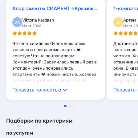
Эллинги
10
Квартиры посуточно
7
Мини-отели
1
Комнаты
Апартаменты СИАРЕНТ «Крымский»
1-комнатн
3
Комнаты
1
Апартаменты
10
Viktoria Kardash
Артем
VK
А
Мини-отели
7
Март 2026
Март 2
Пансионаты
1
Что понравилось: Очень вежливые
Достоинств
хозяева и прекрасные апарты ❤️
очень хоро
советую Что не понравилось: -
чистота. Х
Комментарий: Заселилась первый раз в
отзывчивые
этот дом, очень понравились
окна. В ква
апартаменты ❤️ новые, чистые. Хозяева
Внизу есть 
позвонили, уточнили время заезда
квартира ря
,отправили все вовремя. Круто ,давно не
можно погу
Показать полностью
Показать 
было такого хорошего опыта в
нет
заселении 5/5⭐️
Подборки по критериям
по услугам