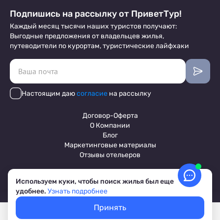
Подпишись на рассылку от ПриветТур!
Каждый месяц тысячи наших туристов получают:
Выгодные предложения от владельцев жилья,
путеводители по курортам, туристические лайфхаки
Настоящим даю
согласие
на рассылку
Договор-Оферта
О Компании
Блог
Маркетинговые материалы
Отзывы отельеров
Используем куки, чтобы поиск жилья был еще
Пользовательское соглашение
удобнее.
Узнать подробнее
Обработка персональных данных
Условия бронирования объектов
Принять
© 2017-2026 ПриветТур™
Покажем свободное жилье
Выбрать даты
Российский сервис бронирования жилья, официальный сайт,