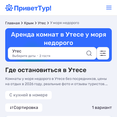
У моря недорого
Главная
Крым
Утес
Аренда комнат в Утесе у моря
недорого
Утес
Выберите даты
2 гостя
Где остановиться в Утесе
Комнаты у моря недорого в Утесе без посредников, цены
на отдых в 2026 году, реальные фото и отзывы туристов.
Недорогие Комнаты у моря в Утесе - более 10 вариантов, от
2000 руб, номера с общей кухней, кухней в номере и
C кухней в номере
трансфером (платно).
Сортировка
1 вариант