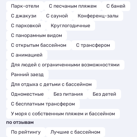
Парк-отели
С песчаным пляжем
С баней
С джакузи
С сауной
Конференц-залы
С парковкой
Круглогодичные
С панорамным видом
С открытым бассейном
С трансфером
С анимацией
Для людей с ограниченными возможностями
Ранний заезд
Для отдыха с детьми с бассейном
Одноместные
Без питания
Без детей
С бесплатным трансфером
У моря с собственным пляжем и бассейном
по отзывам
По рейтингу
Лучшие с бассейном