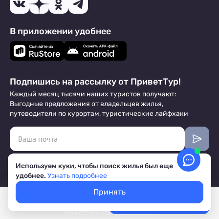
В приложении удобнее
Подпишись на рассылку от ПриветТур!
Каждый месяц тысячи наших туристов получают:
Выгодные предложения от владельцев жилья,
путеводители по курортам, туристические лайфхаки
Настоящим даю
согласие
на рассылку
Используем куки, чтобы поиск жилья был еще
удобнее.
Узнать подробнее
Договор-Оферта
Принять
О Компании
Покажем свободное жилье
Выбрать даты
Блог
Лучшие цены, акции, скидки
Маркетинговые материалы