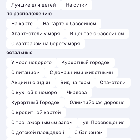
Лучшие для детей
На сутки
по расположению
На карте
На карте с бассейном
Апарт-отели у моря
В центре с бассейном
С завтраком на берегу моря
остальные
У моря недорого
Курортный городок
С питанием
С домашними животными
Акции и скидки
Вид на горы
Спа-отели
C кухней в номере
Чкалова
Курортный Городок
Олимпийская деревня
С кредитной картой
С тренажернымым залом
ул. Просвещения
С детской площадкой
С балконом