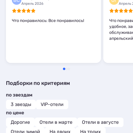
ВС
ОГ
Комнаты
15
Апрель 2026
Апрель 
Апартаменты
215
Мини-отели
1
Что понравилось: Все понравилось!
Что понрав
Кемпинги
1
удобное, за
Глэмпинги
1
обслуживан
апрельский
Подборки по критериям
по звездам
3 звезды
VIP-отели
по цене
Дорогие
Отели в марте
Отели в августе
Отели зимой
На двоих
На троих