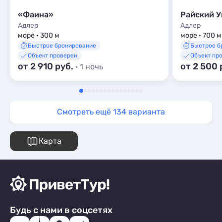
«Фаина»
Райский У
Адлер
Адлер
море · 300 м
море · 700 м
Быстрое бронирование
Быстрое б
Объект проверен
Объект пр
от 2 910 руб.
от 2 500 
· 1 ночь
Смотреть ещё 134 варианта
Карта
Будь с нами в соцсетях