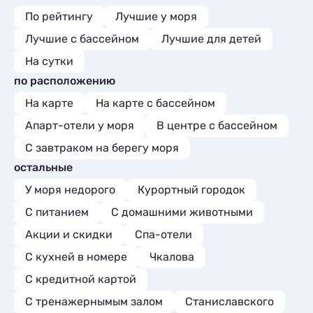
По рейтингу
Лучшие у моря
Лучшие с бассейном
Лучшие для детей
На сутки
по расположению
На карте
На карте с бассейном
Апарт-отели у моря
В центре с бассейном
С завтраком на берегу моря
остальные
У моря недорого
Курортный городок
С питанием
С домашними животными
Акции и скидки
Спа-отели
C кухней в номере
Чкалова
С кредитной картой
С тренажернымым залом
Станиславского