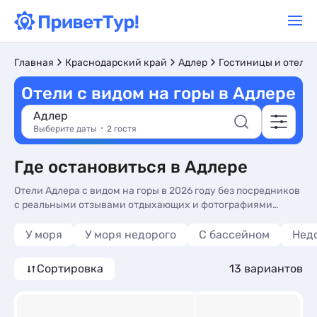
Главная
Краснодарский край
Адлер
Гостиницы и отели
Отели с видом на горы в Адлере
Адлер
Выберите даты
2 гостя
Где остановиться в Адлере
Отели Адлера с видом на горы в 2026 году без посредников
с реальными отзывами отдыхающих и фотографиями
номеров. Бронирование гостиниц с видом на горы в
Адлере на побережье Черного моря от 1900 рублей в сутки.
У моря
У моря недорого
С бассейном
Нед
Подобрали для Вас более 12 вариантов жилья с видом на
горы и такими опциями, как кухней в номере, общей
Сортировка
13 вариантов
кухней и 3-х раз. питанием.