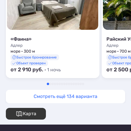
«Фаина»
Райский У
Адлер
Адлер
море · 300 м
море · 700 м
Быстрое бронирование
Быстрое б
Объект проверен
Объект пр
от 2 910 руб.
от 2 500 
· 1 ночь
Смотреть ещё 134 варианта
Карта