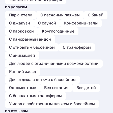
по услугам
Парк-отели
С песчаным пляжем
С баней
С джакузи
С сауной
Конференц-залы
С парковкой
Круглогодичные
С панорамным видом
С открытым бассейном
С трансфером
С анимацией
Для людей с ограниченными возможностями
Ранний заезд
Для отдыха с детьми с бассейном
Одноместные
Без питания
Без детей
С бесплатным трансфером
У моря с собственным пляжем и бассейном
по отзывам