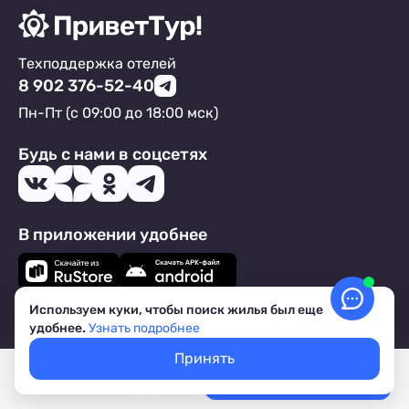
Техподдержка отелей
8 902 376-52-40
Пн-Пт (с 09:00 до 18:00 мск)
Будь с нами в соцсетях
В приложении удобнее
Используем куки, чтобы поиск жилья был еще
Подпишись на рассылку от ПриветТур!
удобнее.
Узнать подробнее
Каждый месяц тысячи наших туристов получают:
Принять
Выгодные предложения от владельцев жилья,
Покажем свободное жилье
Выбрать даты
Лучшие цены, акции, скидки
путеводители по курортам, туристические лайфхаки