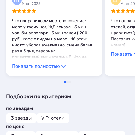
НТ
ЕГ
Комнаты
15
Март 2026
Март 2
Апартаменты
217
Мини-отели
1
Что понравилось: местоположение:
Что понрав
Кемпинги
1
море у твоих ног, ЖД вокзал - 5 мин
отелей, отд
Глэмпинги
1
ходьбы, аэропорт - 5 мин такси ( 200
нравиться
руб), кафе с видом на море - 1й этаж.
Поставить 
чисто: уборка ежедневно, смена белья
номер)
раз в 3 дня, персонал
Показать 
приветливый,внимательный. Что не
понравилось: душевая шторка в ванной
Показать полностью
висит так ,что вода из душевой лейки
льется на пол. Комментарий: брали
номер с видом на город, номер
просторный, сухой, светлый. отель
однозначно рекомендую.
Подборки по критериям
по звездам
3 звезды
VIP-отели
по цене