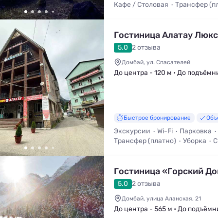
Кафе / Столовая
Трансфер (п
Мангал / Барбекю
Гостиница Алатау Люкс
5.0
2 отзыва
Домбай, ул. Спасателей
До центра - 120 м • До подъёмн
Быстрое бронирование
Объ
Экскурсии
Wi-Fi
Парковка
Трансфер (платно)
Уборка
С
Гостиница «Горский Д
5.0
2 отзыва
Домбай, улица Аланская, 21
До центра - 565 м • До подъёмн