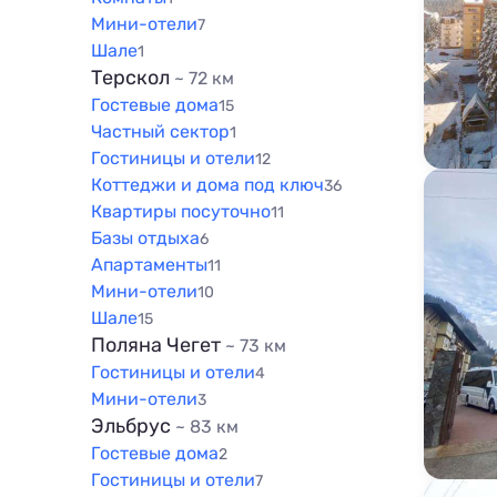
Мини-отели
7
Шале
1
Терскол
~ 72 км
Гостевые дома
15
Частный сектор
1
Гостиницы и отели
12
Коттеджи и дома под ключ
36
Квартиры посуточно
11
Базы отдыха
6
Апартаменты
11
Мини-отели
10
Шале
15
Поляна Чегет
~ 73 км
Гостиницы и отели
4
Мини-отели
3
Эльбрус
~ 83 км
Гостевые дома
2
Гостиницы и отели
7