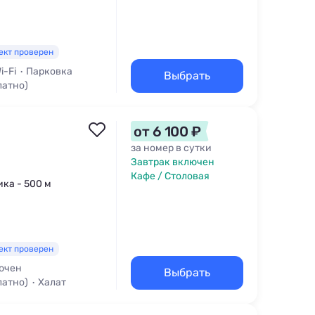
ект проверен
i-Fi
Парковка
Выбрать
латно)
от 6 100 ₽
за номер в сутки
Завтрак включен
Кафе / Столовая
ика - 500 м
ект проверен
ючен
Выбрать
латно)
Халат