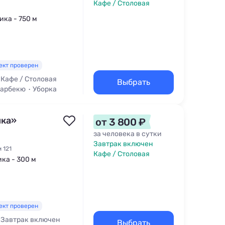
Кафе / Столовая
ика - 750 м
ект проверен
Кафе / Столовая
Выбрать
Барбекю
Уборка
нка»
от 3 800 ₽
за человека в сутки
Завтрак включен
 121
Кафе / Столовая
ика - 300 м
ект проверен
Завтрак включен
Выбрать