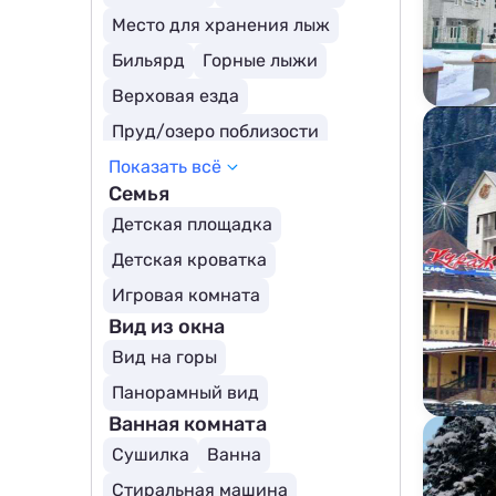
Место для хранения лыж
Бильярд
Горные лыжи
Верховая езда
Пруд/озеро поблизости
Показать всё
Подъемник
Семья
Тренажерный зал
Рыбалка
Детская площадка
Снегоходы
Детская кроватка
Игровая комната
Вид из окна
Вид на горы
Панорамный вид
Ванная комната
Сушилка
Ванна
Стиральная машина