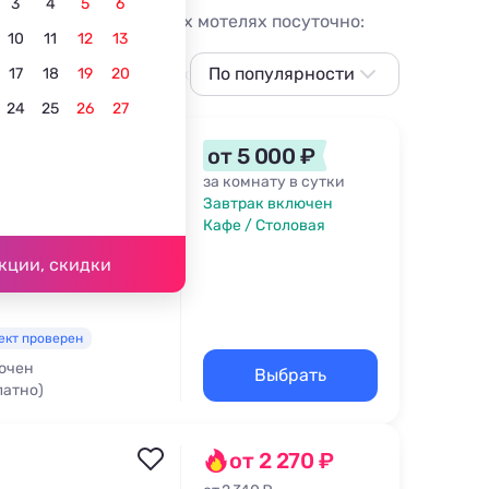
3
4
5
6
 Отдых в придорожных мотелях посуточно:
10
11
12
13
детьми
С бассейном с подогревом
По популярности
С домашними
17
18
19
20
24
25
26
27
По популярности
Сначала дешевле
от 5 000 ₽
Сначала дороже
за комнату в сутки
Завтрак включен
Ближе к центру
Кафе / Столовая
ика - 500 м
Ближе к
кции, скидки
подъёмнику
По рейтингу
ект проверен
ючен
Выбрать
латно)
ская кроватка
от 2 270 ₽