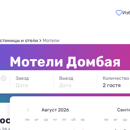
Из
остиницы и отели
Мотели
Мотели Домбая
Заезд
Выезд
Количество
Дата
Дата
2 гостя
Август 2026
Сент
 остановиться в Домбае
пн
вт
ср
чт
пт
сб
вс
пн
вт
ср
 26 вариантов жилья из 26