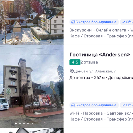
Быстрое бронирование
Объ
Экскурсии
Онлайн оплата
W
Кафе / Столовая
Трансфер (п
Стульчик для кормления
Гостиница «Andersen»
4.5
2 отзыва
Домбай, ул. Аланская, 7
До центра - 267 м • До подъёмн
Быстрое бронирование
Объ
Wi-Fi
Парковка
Завтрак вкл
Кафе / Столовая
Трансфер (п
Детское меню