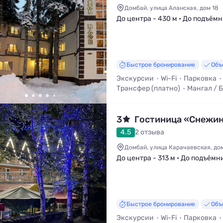
Домбай, улица Аланская, дом 18
До центра - 430 м • До подъёмн
Быстрое бронирование
Объ
Экскурсии
Wi-Fi
Парковка
Трансфер (платно)
Мангал / 
3
Гостиница «Снежи
4.5
2 отзыва
Домбай, улица Карачаевская, дом
До центра - 313 м • До подъёмн
Быстрое бронирование
Объ
Экскурсии
Wi-Fi
Парковка