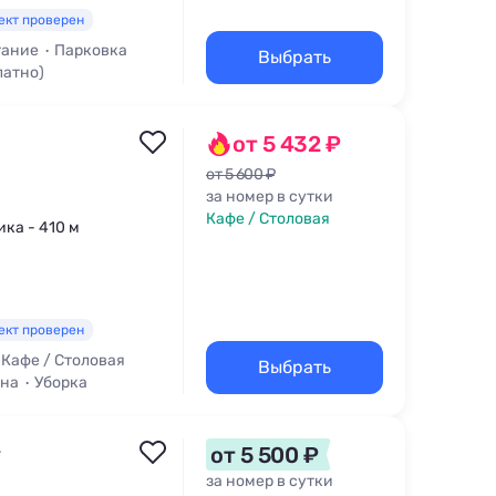
ект проверен
тание
Парковка
Выбрать
латно)
от 5 432 ₽
от 5 600 ₽
за номер в сутки
Кафе / Столовая
ика - 410 м
ект проверен
Кафе / Столовая
Выбрать
уна
Уборка
»
от 5 500 ₽
за номер в сутки