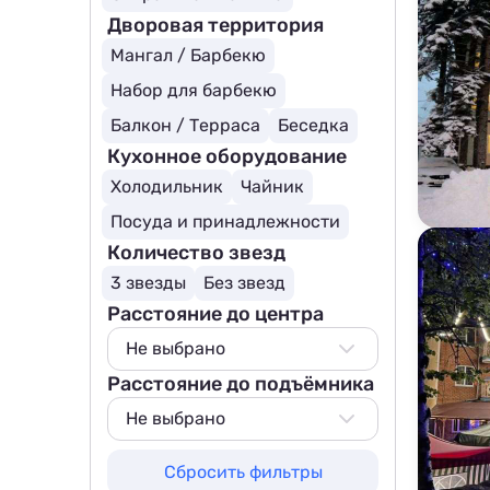
Дворовая территория
Мангал / Барбекю
Набор для барбекю
Балкон / Терраса
Беседка
Кухонное оборудование
Холодильник
Чайник
Посуда и принадлежности
Количество звезд
3 звезды
Без звезд
Расстояние до центра
Не выбрано
Расстояние до подъёмника
Не выбрано
100 м
Не выбрано
200 м
Не выбрано
Сбросить фильтры
500 м
50 м