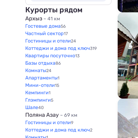
800 м
100 м
Курорты рядом
1000 м
200 м
Архыз
~ 41 км
1500 м
Гостевые дома
500 м
56
Частный сектор
17
800 м
Гостиницы и отели
24
1000 м
Коттеджи и дома под ключ
319
1500 м
Квартиры посуточно
13
Базы отдыха
86
Комнаты
24
Апартаменты
1
Мини-отели
15
Кемпинги
1
Глэмпинги
5
Шале
40
Поляна Азау
~ 69 км
Гостиницы и отели
9
Коттеджи и дома под ключ
2
Комнаты
1