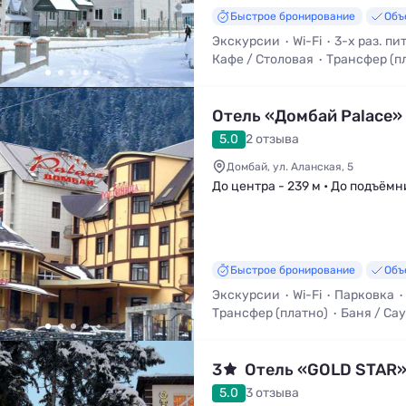
Быстрое бронирование
Объ
Экскурсии
Wi-Fi
3-х раз. пи
Кафе / Столовая
Трансфер (п
Стульчик для кормления
Отель «Домбай Palace»
5.0
2 отзыва
Домбай, ул. Аланская, 5
До центра - 239 м • До подъёмн
Быстрое бронирование
Объ
Экскурсии
Wi-Fi
Парковка
Трансфер (платно)
Баня / Са
3
Отель «GOLD STAR
5.0
3 отзыва