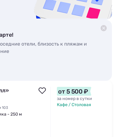
арте!
оседние отели, близость к пляжам и
ение
лл»
от 5 500 ₽
за номер в сутки
Кафе / Столовая
м 103
ика - 250 м