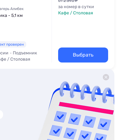
от 2 340 ₽
за номер в сутки
агерь Алибек
Кафе / Столовая
ка - 5,1 км
ект проверен
рсии
Подъемник
Выбрать
фе / Столовая