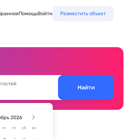
бранное
Помощь
Войти
Разместить объект
 гостей
Найти
ябрь 2026
чт
пт
сб
вс