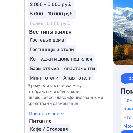
2 000 - 5 000 руб.
5 000 - 10 000 руб.
более 10 000 руб.
Все типы жилья
Гостевые дома
Гостиницы и отели
Коттеджи и дома под ключ
Базы отдыха
Апартаменты
По
Мини-отели
Апарт отели
В результатах поиска могут
Горнолыжные отели
Пом
отображаться объекты, не
Отели для молодоженов
являющиеся классифицированными
Пом
средствами размещения
Курортные отели
Как
Показать всё
Загородные отели
SPA-отели
Что
Питание
Мож
Кафе / Столовая