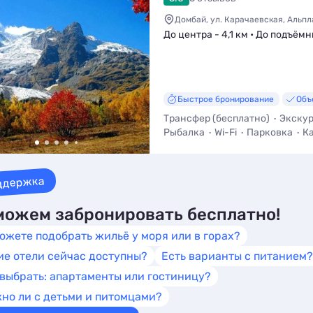
Домбай, ул. Карачаевская, Альпл
До центра - 4,1 км • До подъёмни
Быстрое бронирование
Объ
Трансфер (бесплатно)
Экску
Рыбалка
Wi-Fi
Парковка
Ка
ддержка
ожем забронировать бесплатно!
ожете подобрать жильё у моря или в горах?
ие отели сейчас доступны?
Есть варианты с питанием?
 выбрать: апартаменты или гостиницу?
но ли с детьми и питомцами?