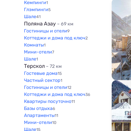
Кемпинги
1
Глэмпинги
5
Шале
41
Поляна Азау
~ 69 км
Гостиницы и отели
9
Коттеджи и дома под ключ
2
Комнаты
1
Мини-отели
7
Шале
1
Терскол
~ 72 км
Гостевые дома
15
Частный сектор
1
Гостиницы и отели
12
Коттеджи и дома под ключ
36
Квартиры посуточно
11
Базы отдыха
6
Апартаменты
11
Мини-отели
10
Шале
15