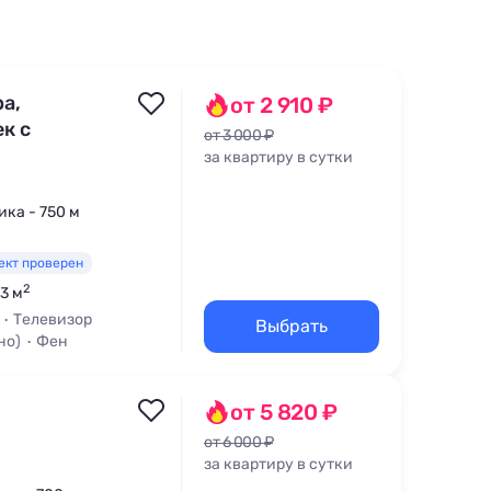
а,
от 2 910 ₽
к с
от 3 000 ₽
за квартиру в сутки
ика - 750 м
ект проверен
2
43 м
Телевизор
Выбрать
но)
Фен
от 5 820 ₽
от 6 000 ₽
за квартиру в сутки