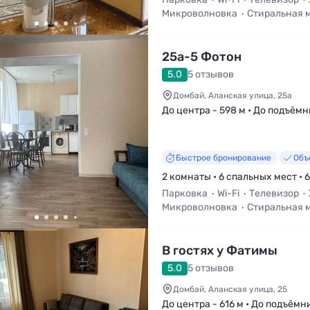
Микроволновка
Стиральная 
25а-5 Фотон
5.0
5 отзывов
Домбай, Аланская улица, 25а
До центра - 598 м • До подъёмн
Быстрое бронирование
Объ
2 комнаты • 6 спальных мест • 
Парковка
Wi-Fi
Телевизор
Микроволновка
Стиральная 
В гостях у Фатимы
5.0
5 отзывов
Домбай, Аланская улица, 25
До центра - 616 м • До подъёмн