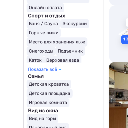
Онлайн оплата
Спорт и отдых
Баня / Сауна
Экскурсии
Горные лыжи
Место для хранения лыж
Снегоходы
Подъемник
Каток
Верховая езда
Показать всё
Рыбалка
Бильярд
Семья
SPA-центр
Детская кроватка
Пруд/озеро поблизости
Детская площадка
Тренажерный зал
Рафтинг
Игровая комната
Водные виды спорта
Вид из окна
Вид на горы
Панорамный вид