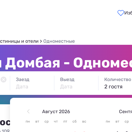
Из
остиницы и отели
Одноместные
 Домбая - Одном
Заезд
Выезд
Количество
Дата
Дата
2 гостя
Август 2026
Сент
 остановиться в Домбае
пн
вт
ср
чт
пт
сб
вс
пн
вт
ср
 109 вариантов жилья из 109