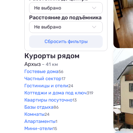
Не выбрано
Расстояние до подъёмника
Не выбрано
50 м
Не выбрано
100 м
Не выбрано
Сбросить фильтры
200 м
50 м
500 м
100 м
Курорты рядом
800 м
200 м
Архыз
~ 41 км
1000 м
Гостевые дома
500 м
56
1500 м
Частный сектор
17
800 м
Гостиницы и отели
24
1000 м
Коттеджи и дома под ключ
319
1500 м
Квартиры посуточно
13
Базы отдыха
86
Комнаты
24
Апартаменты
1
Мини-отели
15