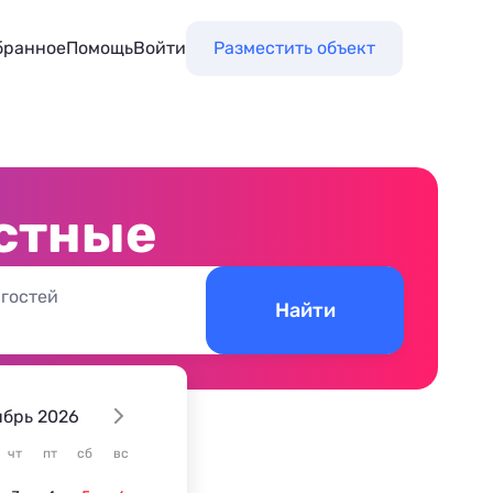
бранное
Помощь
Войти
Разместить объект
естные
 гостей
Найти
ябрь 2026
чт
пт
сб
вс