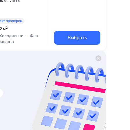
ика - 700 м
ект проверен
2
2 м
Холодильник
Фен
Выбрать
машина