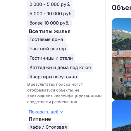
2 000 - 5 000 руб.
Объе
5 000 - 10 000 руб.
более 10 000 руб.
Все типы жилья
Гостевые дома
Частный сектор
Гостиницы и отели
Коттеджи и дома под ключ
Квартиры посуточно
В результатах поиска могут
Базы отдыха
Комнаты
отображаться объекты, не
Апартаменты
Мини-отели
являющиеся классифицированными
средствами размещения
Апарт отели
Показать всё
Горнолыжные отели
Питание
Отели для молодоженов
Кафе / Столовая