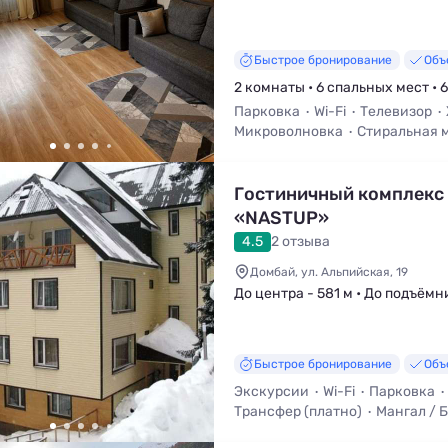
Быстрое бронирование
Объ
2 комнаты • 6 спальных мест • 
Парковка
Wi-Fi
Телевизор
Микроволновка
Стиральная 
Гостиничный комплекс
«NASTUP»
4.5
2 отзыва
Домбай, ул. Альпийская, 19
До центра - 581 м • До подъёмн
Быстрое бронирование
Объ
Экскурсии
Wi-Fi
Парковка
Трансфер (платно)
Мангал / 
Баня / Сауна