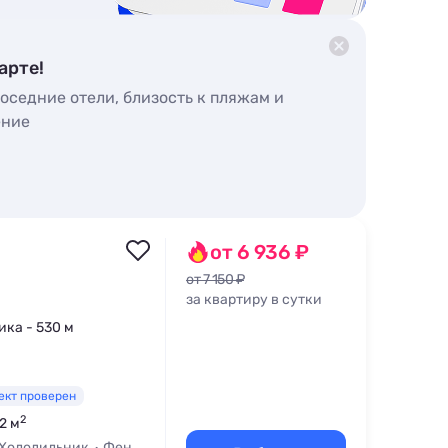
арте!
оседние отели, близость к пляжам и
ение
от 6 936 ₽
от 7 150 ₽
за квартиру в сутки
ика - 530 м
ект проверен
2
2 м
Холодильник
Фен