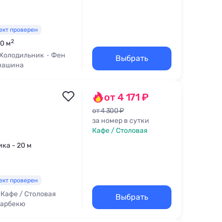
ект проверен
2
60 м
Холодильник
Фен
Выбрать
машина
от 4 171 ₽
от 4 300 ₽
за номер в сутки
Кафе / Столовая
ика - 20 м
ект проверен
Кафе / Столовая
Выбрать
Барбекю