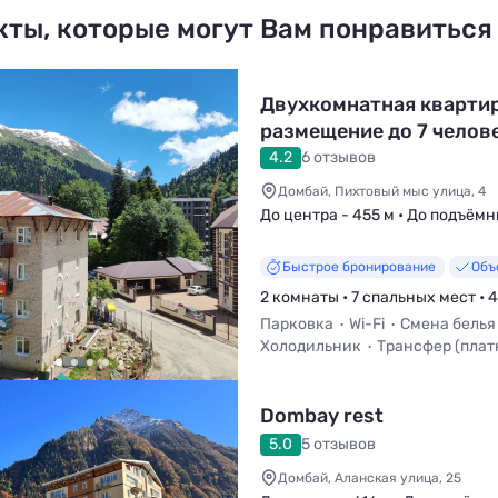
кты, которые могут Вам понравиться
Двухкомнатная квартир
размещение до 7 челове
видом на горы
4.2
6 отзывов
Домбай, Пихтовый мыс улица, 4
До центра - 455 м • До подъёмн
Быстрое бронирование
Объ
2 комнаты • 7 спальных мест • 
Парковка
Wi-Fi
Смена белья
Холодильник
Трансфер (плат
Dombay rest
5.0
5 отзывов
Домбай, Аланская улица, 25