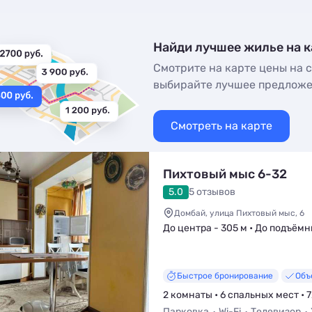
Найди лучшее жилье на к
Смотрите на карте цены на с
выбирайте лучшее предлож
Смотреть на карте
Пихтовый мыс 6-32
5.0
5 отзывов
Домбай, улица Пихтовый мыс, 6
До центра - 305 м • До подъёмн
Быстрое бронирование
Объ
2 комнаты • 6 спальных мест • 7
Парковка
Wi-Fi
Телевизор