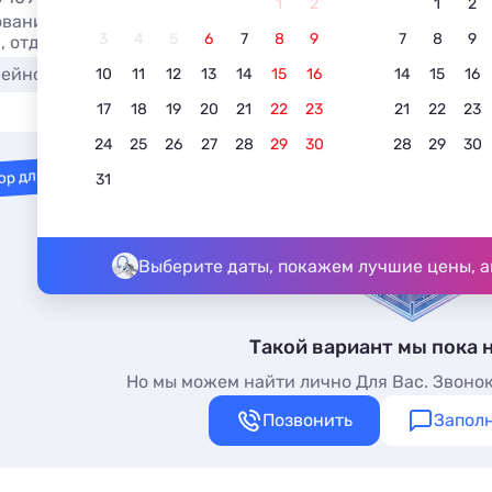
1
2
1
2
вание отеля в Домбае с одноместными номерами в 2026. 
3
4
5
6
7
8
9
7
8
9
, отдых без посредников.
сейном
Недорого
С питанием
Для отдыха с 
10
11
12
13
14
15
16
14
15
16
17
18
19
20
21
22
23
21
22
23
24
25
26
27
28
29
30
28
29
30
ор для вас
31
Выберите даты, покажем лучшие цены, а
Такой вариант мы пока 
Но мы можем найти лично Для Вас. Звонок
Позвонить
Заполн