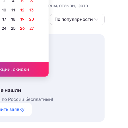
3
4
5
6
Гостиницы Домбая, цены, отзывы, фото
10
11
12
13
детьми
С бассейном с подогревом
По популярности
С домашними
17
18
19
20
24
25
26
27
По популярности
Сначала дешевле
Сначала дороже
Ближе к центру
Ближе к
кции, скидки
подъёмнику
По рейтингу
не нашли
 по России бесплатный!
ить заявку