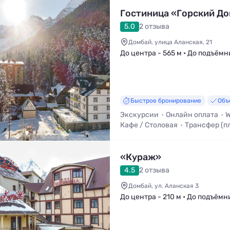
Гостиница «Горский Д
5.0
2 отзыва
Домбай, улица Аланская, 21
До центра - 565 м • До подъёмн
Быстрое бронирование
Объ
Экскурсии
Онлайн оплата
W
Кафе / Столовая
Трансфер (п
Стульчик для кормления
«Кураж»
4.5
2 отзыва
Домбай, ул. Аланская 3
До центра - 210 м • До подъёмн