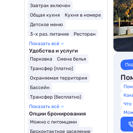
Курортные отели
Завтрак включен
Загородные отели
SPA-отели
Общая кухня
Кухня в номере
Глэмпинги
Шале
Детское меню
3-х раз. питание
Ресторан
Показать всё
Удобства и услуги
Парковка
Смена белья
По
Трансфер (платно)
Пом
Охраняемая территория
Пом
Бассейн
Как
Трансфер (бесплатно)
Что
Показать всё
Открытый бассейн
Мож
Опции бронирования
Бассейн с подогревом
Можно с питомцами
Бесконтактное заселение