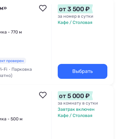
ом»
от 3 500 ₽
за номер в сутки
Кафе / Столовая
ика - 770 м
ект проверен
i-Fi
Парковка
Выбрать
латно)
от 5 000 ₽
за комнату в сутки
Завтрак включен
Кафе / Столовая
ика - 500 м