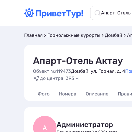
Апарт-Отель
Главная
Горнолыжные курорты
Домбай
А
Апарт-Отель Актау
Объект №119473
Домбай, ул. Горная, д. 4
По
до центра: 393 м
Фото
Номера
Описание
Прави
Администратор
А