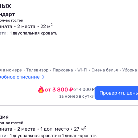
лых
ндарт
ол-во гостей
2
мната
2 места
22 м
ати:
1 двуспальная кровать
я в номере
Телевизор
Парковка
Wi-Fi
Смена белья
Уборка
робное описание
от 3 800 ₽
от 4 000 ₽
Проверить цен
за номер в сутки
дия
ол-во гостей
2
мната
2 места
1 доп. место
27 м
ати:
1 двуспальная кровать и 1 диван-кровать