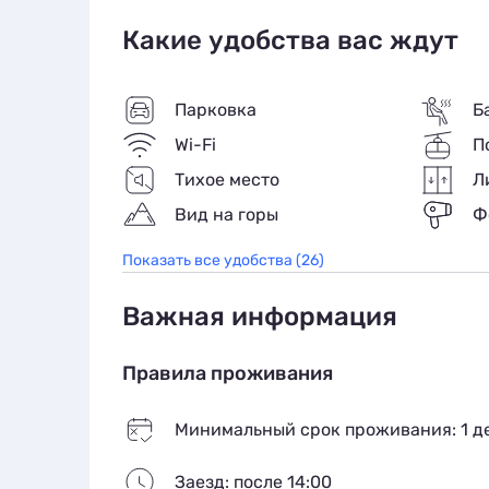
(микроволновая печь, холодильник, чайник
современной сантехникой, душем, набором
Какие удобства вас ждут
парковка. На территории работает кафе,
оборудования, прачечная самообслужива
Парковка
Б
Wi-Fi
П
Тихое место
Л
Вид на горы
Ф
Показать все удобства (26)
Важная информация
Правила проживания
Минимальный срок проживания: 1 д
Заезд: после 14:00