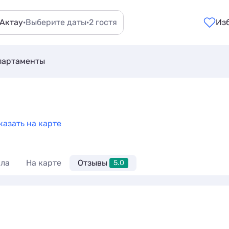
 Актау
·
Выберите даты
·
2 гостя
Из
партаменты
казать на карте
ла
На карте
Отзывы
5.0