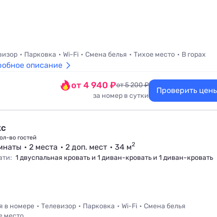
визор
Парковка
Wi-Fi
Смена белья
Тихое место
В горах
робное описание
от 4 940 ₽
от 5 200 ₽
Проверить цен
за номер в сутки
с
ол-во гостей
2
мнаты
2 места
2 доп. мест
34 м
ати:
1 двуспальная кровать и 1 диван-кровать и 1 диван-кровать
я в номере
Телевизор
Парковка
Wi-Fi
Смена белья
е место