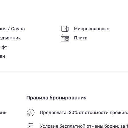
, электрическая плита), а также ванной комнатой с
 полотенец. Гостям предоставляется доступ к сети Wi-Fi
 имеются сушильные комнаты для горнолыжного
ния.
аня / Сауна
Микроволновка
одъемник
Плита
ифт
ен
Правила бронирования
ень
Предоплата: 20% от стоимости прожив
Условия бесплатной отмены брони: за 