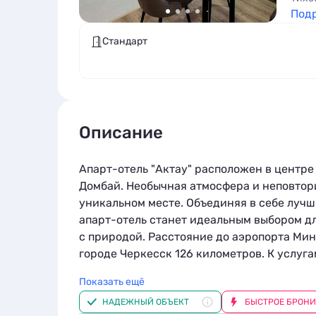
Под
Стандарт
Описание
Апарт-отель "Актау" расположен в центре
Домбай. Необычная атмосфера и неповтор
уникальном месте. Объединяя в себе лучш
апарт-отель станет идеальным выбором дл
с природой. Расстояние до аэропорта Мин
городе Черкесск 126 километров. К услуг
вместимости и оснащения. Для комфортно
Показать ещё
необходимым: удобной двухспальной кров
НАДЕЖНЫЙ ОБЪЕКТ
БЫСТРОЕ БРОН
телевизором, кухней с современной техн