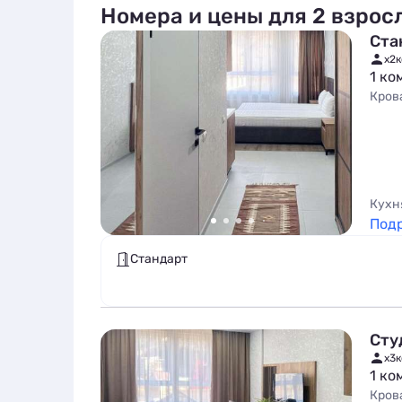
Номера и цены для 2 взрос
Ста
x2
к
1 ко
Кров
Кухн
Под
Стандарт
Сту
x3
к
1 ко
Кров