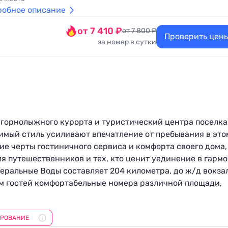
робное описание
от 7 410 ₽
от 7 800 ₽
Проверить цен
за номер в сутки
 горнолыжного курорта и туристический центра поселка
имый стиль усиливают впечатление от пребывания в это
ие черты гостиничного сервиса и комфорта своего дома,
я путешественников и тех, кто ценит уединение в гарм
еральные Воды составляет 204 километра, до ж/д вокза
ам гостей комфортабельные номера различной площади,
го проживания гостей номера оборудованы всем
атью, прикроватными тумбочками, обеденной зоной,
ИРОВАНИЕ
икой и посудой для самостоятельного приготовления пи