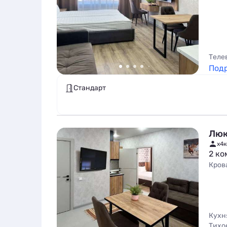
Теле
Под
Стандарт
Люк
x4
к
2 ко
Кров
Кухн
Тихо