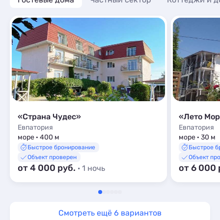
«Страна Чудес»
«Лето Мо
Евпатория
Евпатория
море · 400 м
море · 30 м
Быстрое бронирование
Быстрое б
Объект проверен
Объект пр
от 4 000 руб.
от 6 000 
· 1 ночь
Смотреть ещё 6 вариантов