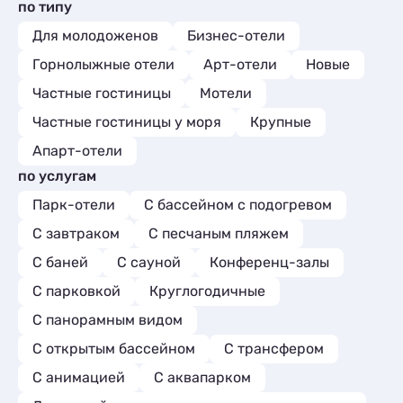
по типу
Для молодоженов
Бизнес-отели
Горнолыжные отели
Арт-отели
Новые
Частные гостиницы
Мотели
Частные гостиницы у моря
Крупные
Апарт-отели
по услугам
Парк-отели
С бассейном с подогревом
С завтраком
С песчаным пляжем
С баней
С сауной
Конференц-залы
С парковкой
Круглогодичные
С панорамным видом
С открытым бассейном
С трансфером
С анимацией
С аквапарком