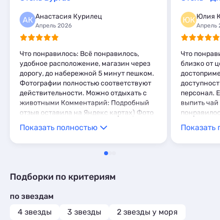
Базы отдыха
1
Комнаты
1
Анастасия Курилец
Юлия К
АК
ЮК
Мини-отели
2
Апрель 2026
Апрель 
Что понравилось: Всё понравилось,
Что понрав
удобное расположение, магазин через
близко от 
дорогу, до набережной 5 минут пешком.
достоприме
Фотографии полностью соответствуют
доступност
действительности. Можно отдыхать с
персонал. Е
животными Комментарий: Подробный
выпить чай
отзыв оставила на Яндекс картах) Фото
понравилос
гостиницы, к сожалению не делала.
Комментари
Показать полностью
Показать 
Персонал отзывчивый и
довольны! 
доброжелатеельный. Гостиницу
советую для проживания
Подборки по критериям
по звездам
4 звезды
3 звезды
2 звезды у моря