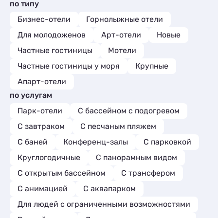
по типу
Бизнес-отели
Горнолыжные отели
Для молодоженов
Арт-отели
Новые
Частные гостиницы
Мотели
Частные гостиницы у моря
Крупные
Апарт-отели
по услугам
Парк-отели
С бассейном с подогревом
С завтраком
С песчаным пляжем
С баней
Конференц-залы
С парковкой
Круглогодичные
С панорамным видом
С открытым бассейном
С трансфером
С анимацией
С аквапарком
Для людей с ограниченными возможностями