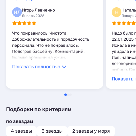
Базы отдыха
1
Комнаты
1
Игорь Левченко
Наталь
ИЛ
Н
Мини-отели
2
Январь 2026
Январь 
Что понравилось: Чистота,
Надо было 
доброжелательность и порядочность
22.01.2025 
персонала. Что не понравилось:
Искала в и
Подогрев бассейну. Комментарий:
увидела ин
Больше времени на ужин.
Лев, напис
договорили
Показать полностью
выборе. Св
проявила и
Показать 
внимание. 
уютный. В н
кондиционе
телевизор.
территория.
Подборки по критериям
городской с
городом. З
по звездам
Светлане и
дома Лев з
4 звезды
3 звезды
2 звезды у моря