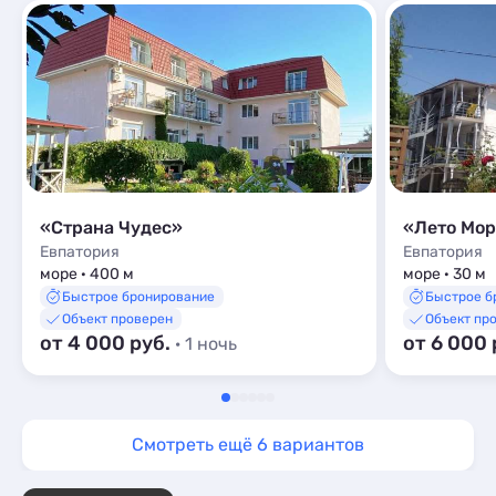
«Страна Чудес»
«Лето Мо
Евпатория
Евпатория
море · 400 м
море · 30 м
Быстрое бронирование
Быстрое б
Объект проверен
Объект пр
от 4 000 руб.
от 6 000 
· 1 ночь
Смотреть ещё 6 вариантов