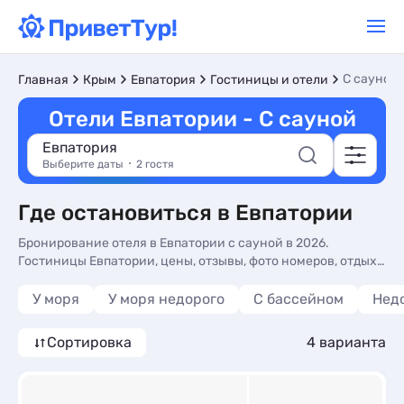
С сауной
Главная
Крым
Евпатория
Гостиницы и отели
Отели Евпатории - С сауной
Евпатория
Выберите даты
2 гостя
Где остановиться в Евпатории
Бронирование отеля в Евпатории с сауной в 2026.
Гостиницы Евпатории, цены, отзывы, фото номеров, отдых
без посредников.
У моря
У моря недорого
С бассейном
Нед
Сортировка
4 варианта