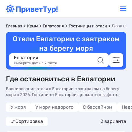
С завтрак
Главная
Крым
Евпатория
Гостиницы и отели
Отели Евпатории с завтраком
на берегу моря
Евпатория
Выберите даты
2 гостя
Где остановиться в Евпатории
Бронирование отеля в Евпатории с завтраком на берегу
моря в 2026. Гостиницы Евпатории, цены, отзывы, фото
номеров, отдых без посредников.
У моря
У моря недорого
С бассейном
Нед
Сортировка
2 варианта