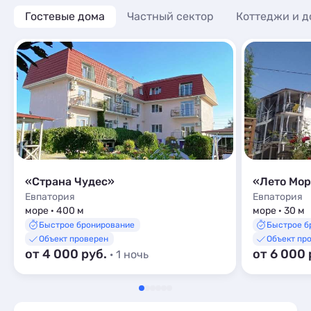
Гостевые дома
Частный сектор
Коттеджи и д
«Страна Чудес»
«Лето Мо
Евпатория
Евпатория
море · 400 м
море · 30 м
Быстрое бронирование
Быстрое б
Объект проверен
Объект пр
от 4 000 руб.
от 6 000 
· 1 ночь