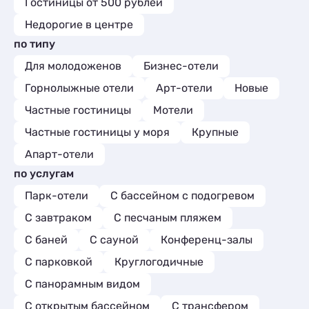
Гостиницы от 500 рублей
Недорогие в центре
по типу
Для молодоженов
Бизнес-отели
Горнолыжные отели
Арт-отели
Новые
Частные гостиницы
Мотели
Частные гостиницы у моря
Крупные
Апарт-отели
по услугам
Парк-отели
С бассейном с подогревом
С завтраком
С песчаным пляжем
С баней
С сауной
Конференц-залы
С парковкой
Круглогодичные
С панорамным видом
С открытым бассейном
С трансфером