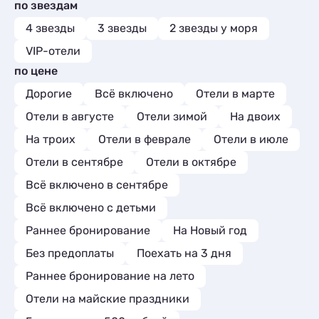
по звездам
Квартиры посуточно
10
Мини-отели
4
Базы отдыха
1
4 звезды
3 звезды
2 звезды у моря
Комнаты
1
VIP-отели
Мини-отели
2
по цене
Дорогие
Всё включено
Отели в марте
Отели в августе
Отели зимой
На двоих
На троих
Отели в феврале
Отели в июле
Отели в сентябре
Отели в октябре
Всё включено в сентябре
Всё включено с детьми
Раннее бронирование
На Новый год
Без предоплаты
Поехать на 3 дня
Раннее бронирование на лето
Отели на майские праздники