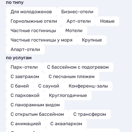
по типу
Для молодоженов
Бизнес-отели
Горнолыжные отели
Арт-отели
Новые
Частные гостиницы
Мотели
Частные гостиницы у моря
Крупные
Апарт-отели
по услугам
Парк-отели
С бассейном с подогревом
С завтраком
С песчаным пляжем
С баней
С сауной
Конференц-залы
С парковкой
Круглогодичные
С панорамным видом
С открытым бассейном
С трансфером
С анимацией
С аквапарком