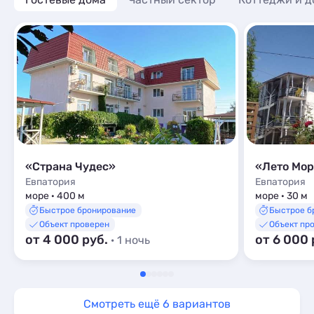
«Страна Чудес»
«Лето Мо
Евпатория
Евпатория
море · 400 м
море · 30 м
Быстрое бронирование
Быстрое б
Объект проверен
Объект пр
от 4 000 руб.
от 6 000 
· 1 ночь
Смотреть ещё 6 вариантов