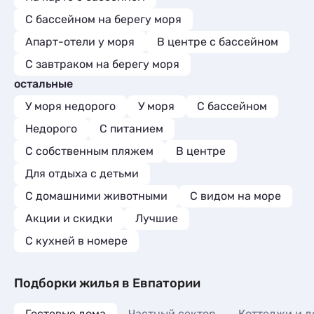
С бассейном на берегу моря
Апарт-отели у моря
В центре с бассейном
С завтраком на берегу моря
остальные
У моря недорого
У моря
С бассейном
Недорого
С питанием
С собственным пляжем
В центре
Для отдыха с детьми
С домашними животными
С видом на море
Акции и скидки
Лучшие
C кухней в номере
Подборки жилья в Евпатории
Гостевые дома
Частный сектор
Коттеджи и д