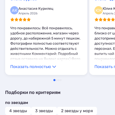
Базы отдыха
1
Комнаты
1
Анастасия Курилец
Юлия К
АК
ЮК
Мини-отели
2
Апрель 2026
Апрель 
Что понравилось: Всё понравилось,
Что понрав
удобное расположение, магазин через
близко от 
дорогу, до набережной 5 минут пешком.
достоприме
Фотографии полностью соответствуют
доступност
действительности. Можно отдыхать с
персонал. Е
животными Комментарий: Подробный
выпить чай
отзыв оставила на Яндекс картах) Фото
понравилос
гостиницы, к сожалению не делала.
Комментари
Показать полностью
Показать 
Персонал отзывчивый и
довольны! 
доброжелатеельный. Гостиницу
советую для проживания
Подборки по критериям
по звездам
4 звезды
3 звезды
2 звезды у моря