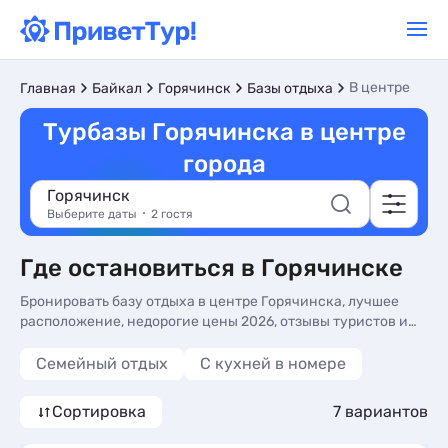
В центре
Главная
Байкал
Горячинск
Базы отдыха
Турбазы Горячинска в центре
города
Горячинск
Выберите даты
2 гостя
Где остановиться в Горячинске
Бронировать базу отдыха в центре Горячинска, лучшее
расположение, недорогие цены 2026, отзывы туристов и
фото турбазы на сайте. Турбазы в центре Горячинска -
более 10 вариантов, от 4700 руб, номера с кухней в номере,
Семейный отдых
C кухней в номере
общей кухней и сменой белья.
Сортировка
7 вариантов