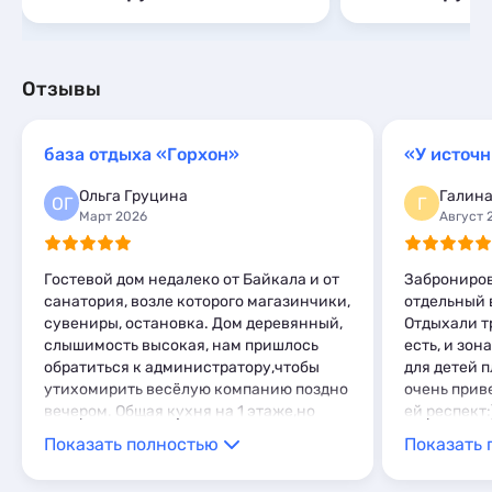
Отзывы
база отдыха «Горхон»
«У источн
Ольга Груцина
Галин
ОГ
Г
Март 2026
Август 
Гостевой дом недалеко от Байкала и от
Заброниров
санатория, возле которого магазинчики,
отдельный в
сувениры, остановка. Дом деревянный,
Отдыхали т
слышимость высокая, нам пришлось
есть, и зон
обратиться к администратору,чтобы
для детей п
утихомирить весёлую компанию поздно
очень прив
вечером. Общая кухня на 1 этаже,но
ей респект:
чтобы туда попасть со 2 этажа - нужно
обязательн
Показать полностью
Показать 
выйти на улицу, что не очень удобно.
Парковка во дворе, магазин в доме и