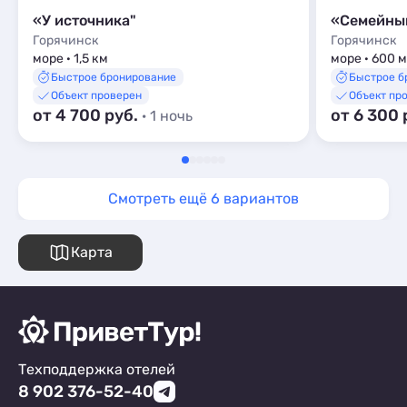
«У источника"
«Семейны
Горячинск
Горячинск
море · 1,5 км
море · 600 м
Быстрое бронирование
Быстрое б
Объект проверен
Объект пр
от 4 700 руб.
от 6 300 
· 1 ночь
Смотреть ещё 6 вариантов
Карта
Техподдержка отелей
8 902 376-52-40