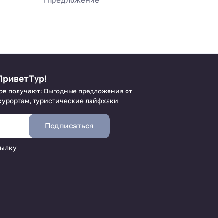
1 предложение
ПриветТур!
ов получают: Выгодные предложения от
 курортам, туристические лайфхаки
Подписаться
сылку