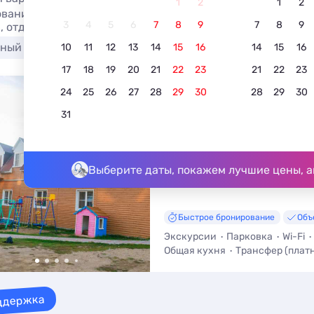
1
2
1
2
вание баз отдыха в Горячинске с кухней в номере 2026.
3
4
5
6
7
8
9
7
8
9
, отдых без посредников
ный отдых
10
11
12
13
14
15
16
14
15
16
17
18
19
20
21
22
23
21
22
23
24
25
26
27
28
29
30
28
29
30
база отдыха «Горхон»
31
4.8
5 отзывов
Горячинск, ул. Октябрьская, 88
До Байкала - 1,2 км • До центра
Выберите даты, покажем лучшие цены, а
Быстрое бронирование
Объ
Экскурсии
Парковка
Wi-Fi
Общая кухня
Трансфер (плат
Стульчик для кормления
ддержка