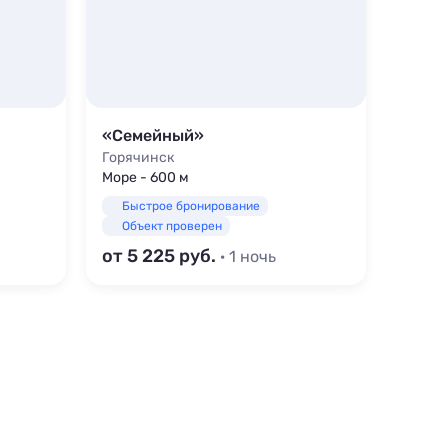
«Семейный»
Сосн
Горячинск
Горяч
Море - 600 м
Море -
Быстрое бронирование
Быс
Объект проверен
Объ
от 5 225
от 5 
· 1 ночь