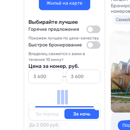
Жильё на карте
Брониро
номеров
Семей
Выбирайте лучшее
Горячие предложения
Покажем лучшее по цене-качеству
Быстрое бронирование
Владелец свяжется с вами в
течение 10 минут
Цена за номер, руб.
За период
За ночь
По
До 2 000 руб.