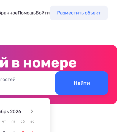
бранное
Помощь
Войти
Разместить объект
й в номере
 гостей
Найти
ябрь 2026
е
чт
пт
сб
вс