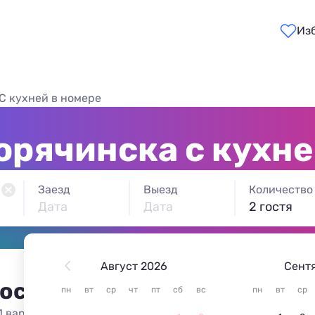
Из
C кухней в номере
орячинска с кухне
Заезд
Выезд
Количество
Дата
Дата
2 гостя
Август 2026
Сент
 остановиться в Горячинск
пн
вт
ср
чт
пт
сб
вс
пн
вт
ср
1 вариант жилья из 1