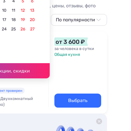
3
4
5
6
 Лучшие предложения, цены, отзывы, фото
10
11
12
13
По популярности
17
18
19
20
24
25
26
27
По популярности
Сначала дешевле
от 3 600 ₽
Сначала дороже
за человека в сутки
Общая кухня
Ближе к Байкалу
 - 589 м
Ближе к центру
кции, скидки
По рейтингу
ект проверен
Двухкомнатный
Выбрать
но)