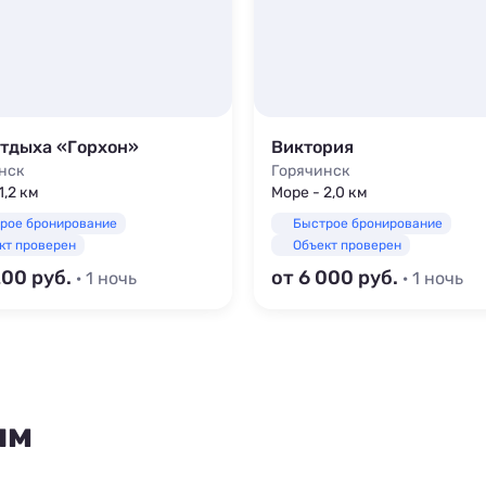
отдыха «Горхон»
Виктория
нск
Горячинск
1,2 км
Море - 2,0 км
рое бронирование
Быстрое бронирование
кт проверен
Объект проверен
200
от 6 000
· 1 ночь
· 1 ночь
ям