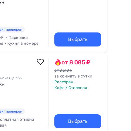
 км
ект проверен
-Fi
Парковка
Выбрать
ре
Кухня в номере
от 8 085 ₽
от 8 510 ₽
за комнату в сутки
ская, д. 155
Ресторан
 км
Кафе / Столовая
ект проверен
сплатная отмена
Выбрать
овая