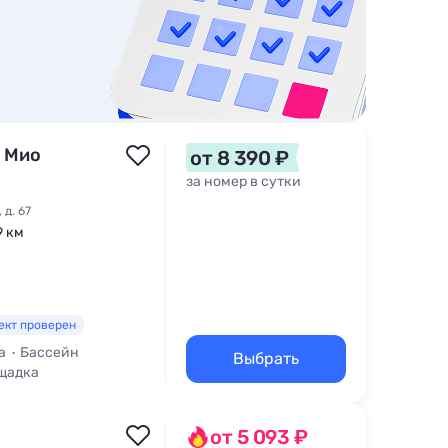
 Мио
от 8 390 ₽
за номер в сутки
 д. 67
9 км
ект проверен
а
Бассейн
Выбрать
щадка
от 5 093 ₽