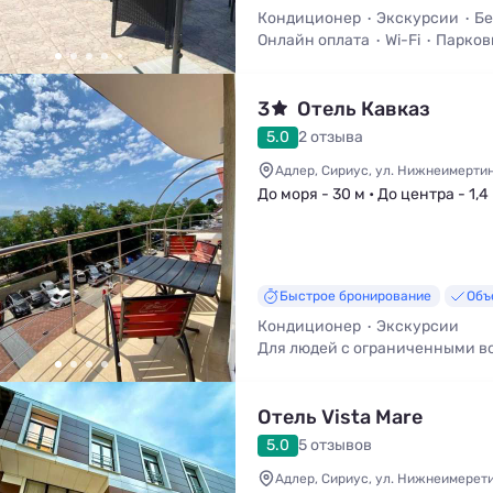
Кондиционер
Экскурсии
Бе
Онлайн оплата
Wi-Fi
Парков
3
Отель Кавказ
5.0
2 отзыва
Адлер, Сириус, ул. Нижнеимертинс
До моря - 30 м • До центра - 1,4
Быстрое бронирование
Объ
Кондиционер
Экскурсии
Для людей с ограниченными 
Ресторан
Wi-Fi
Парковка
Д
Отель Vista Mare
5.0
5 отзывов
Адлер, Сириус, ул. Нижнеимерети