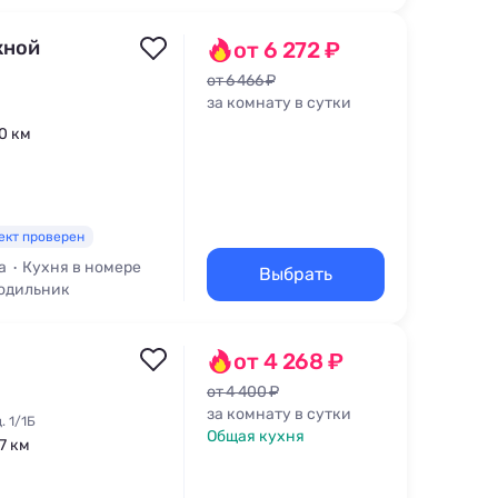
жной
от 6 272 ₽
от 6 466 ₽
за комнату в сутки
,0 км
ект проверен
а
Кухня в номере
Выбрать
одильник
от 4 268 ₽
от 4 400 ₽
за комнату в сутки
. 1/1Б
Общая кухня
,7 км