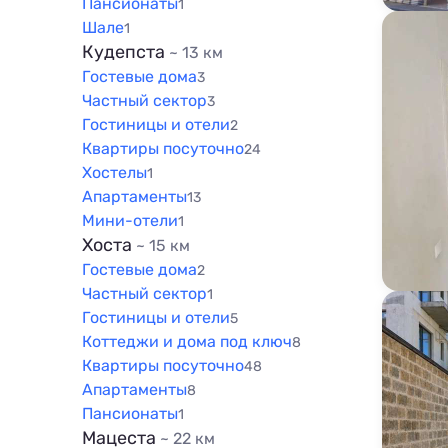
Пансионаты
1
Шале
1
Кудепста
~ 13 км
Гостевые дома
3
Частный сектор
3
Гостиницы и отели
2
Квартиры посуточно
24
Хостелы
1
Апартаменты
13
Мини-отели
1
Хоста
~ 15 км
Гостевые дома
2
Частный сектор
1
Гостиницы и отели
5
Коттеджи и дома под ключ
8
Квартиры посуточно
48
Апартаменты
8
Пансионаты
1
Мацеста
~ 22 км