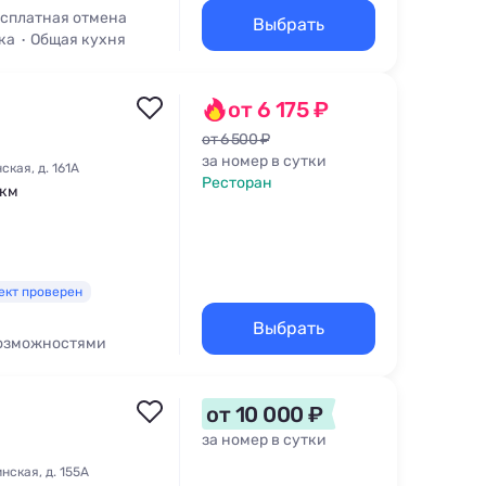
сплатная отмена
Выбрать
ка
Общая кухня
от 6 175 ₽
от 6 500 ₽
за номер в сутки
кая, д. 161А
Ресторан
 км
ект проверен
Выбрать
возможностями
вухкомнатный
от 10 000 ₽
за номер в сутки
нская, д. 155А