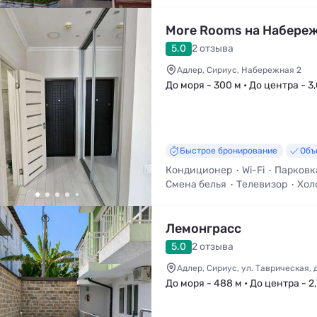
Трансфер (платно)
More Rooms на Набере
5.0
2 отзыва
Адлер, Сириус, Набережная 2
До моря - 300 м • До центра - 3
Быстрое бронирование
Объ
Кондиционер
Wi-Fi
Парковк
Смена белья
Телевизор
Хол
Лемонграсс
5.0
2 отзыва
Адлер, Сириус, ул. Таврическая, д
До моря - 488 м • До центра - 2