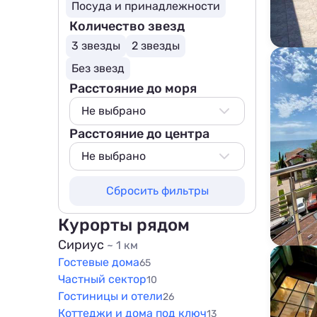
Посуда и принадлежности
Количество звезд
3 звезды
2 звезды
Без звезд
Расстояние до моря
Не выбрано
Расстояние до центра
Не выбрано
50 м
Не выбрано
100 м
Не выбрано
Сбросить фильтры
200 м
1500 м
500 м
Курорты рядом
800 м
Сириус
~ 1 км
1000 м
Гостевые дома
65
1500 м
Частный сектор
10
Гостиницы и отели
26
Коттеджи и дома под ключ
13