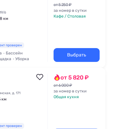
от 5 250 ₽
за номер в сутки
19/6
Кафе / Столовая
,8 км
ект проверен
а
Бассейн
Выбрать
щадка
Уборка
от 5 820 ₽
от 6 000 ₽
за номер в сутки
ская, д. 171
Общая кухня
5 км
ект проверен