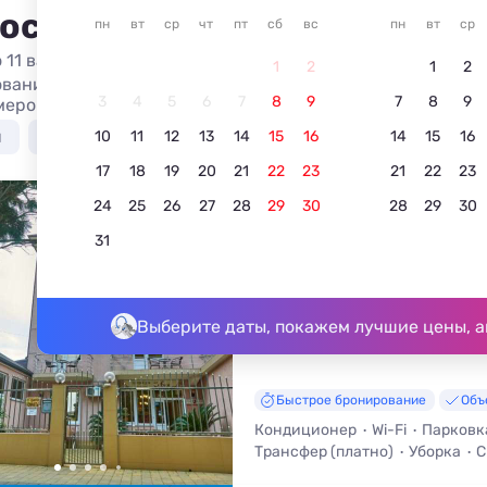
 остановиться в Имеретинс
пн
вт
ср
чт
пт
сб
вс
пн
вт
ср
 11 вариантов жилья из 11
1
2
1
2
вание апарт-отелей в Имеретинской бухте у моря в 2026
3
4
5
6
7
8
9
7
8
9
меров, отдых без посредников.
я
У моря недорого
С бассейном
Недорого
10
11
12
13
14
15
16
14
15
16
17
18
19
20
21
22
23
21
22
23
24
25
26
27
28
29
30
28
29
30
Севан
31
5.0
8 отзывов
Адлер, Сириус, ул. Урицкого, 16/2
До моря - 200 м • До центра - 2
Выберите даты, покажем лучшие цены, а
Быстрое бронирование
Объ
Кондиционер
Wi-Fi
Парковк
Трансфер (платно)
Уборка
С