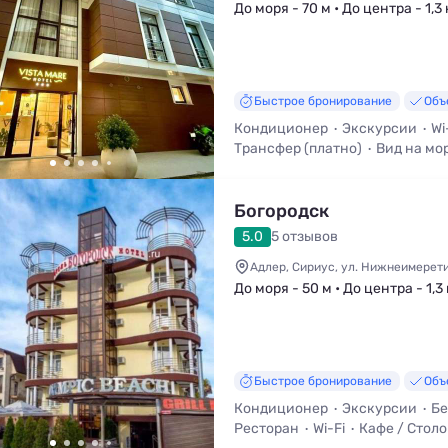
До моря - 70 м • До центра - 1,3
Быстрое бронирование
Объ
Кондиционер
Экскурсии
Wi
Трансфер (платно)
Вид на мо
Богородск
5.0
5 отзывов
Адлер, Сириус, ул. Нижнеимеретин
До моря - 50 м • До центра - 1,3
Быстрое бронирование
Объ
Кондиционер
Экскурсии
Бе
Ресторан
Wi-Fi
Кафе / Стол