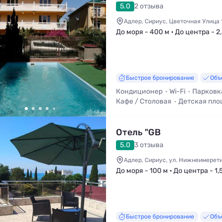
5.0
2 отзыва
Адлер, Сириус, Цветочная Улица 
До моря - 400 м • До центра - 2
Быстрое бронирование
Объ
Кондиционер
Wi-Fi
Парковк
Кафе / Столовая
Детская пло
Отель "GB
5.0
3 отзыва
Адлер, Сириус, ул. Нижнеимеретин
До моря - 100 м • До центра - 1,
Быстрое бронирование
Объ