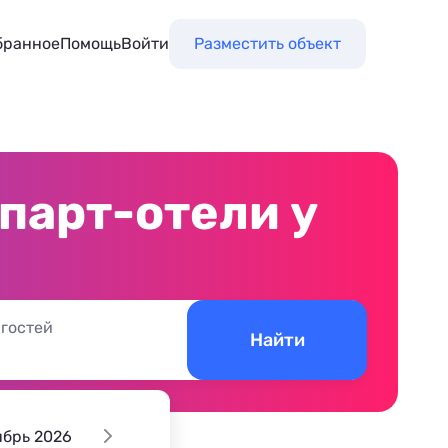
бранное
Помощь
Войти
Разместить объект
парт-отели у
 гостей
Найти
ябрь 2026