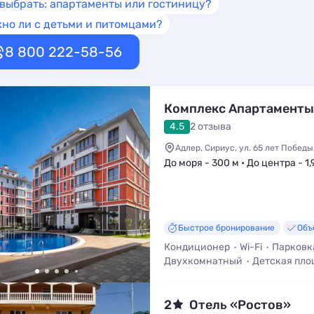
 выбрать: апартаменты или гостиницу?
но ли с детьми и питомцами?
8 800 222-58-56
Комплекс Апартаменты
4.5
2 отзыва
Адлер, Сириус, ул. 65 лет Победы,
До моря - 300 м • До центра - 1,
Быстрое бронирование
Объ
Кондиционер
Wi-Fi
Парковк
Двухкомнатный
Детская пло
Трансфер (платно)
2
Отель «Ростов»