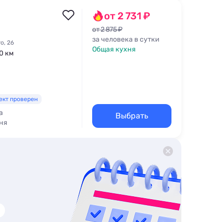
от 2 731 ₽
от 2 875 ₽
за человека в сутки
о, 26
Общая кухня
,0 км
ект проверен
а
Выбрать
ня
Барбекю