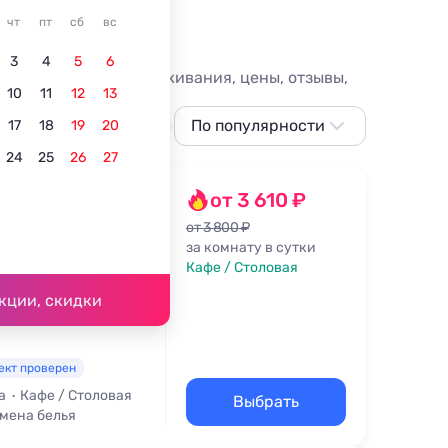
кой бухте
чт
пт
сб
вс
3
4
5
6
. Все услуги для проживания, цены, отзывы,
10
11
12
13
С питанием
Для отдыха с детьми
По популярности
С бассейном
17
18
19
20
24
25
26
27
По популярности
Сначала дешевле
от 3 610 ₽
Сначала дороже
от 3 800 ₽
за комнату в сутки
Ближе к морю
Кафе / Столовая
,6 км
Ближе к центру
кции, скидки
По рейтингу
ект проверен
а
Кафе / Столовая
Выбрать
мена белья