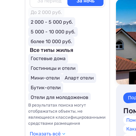
За период
За ночь
До 2 000 руб.
2 000 - 5 000 руб.
5 000 - 10 000 руб.
более 10 000 руб.
Все типы жилья
Гостевые дома
Гостиницы и отели
Мини-отели
Апарт отели
Бутик-отели
По
Отели для молодоженов
В результатах поиска могут
Курортные отели
Пом
отображаться объекты, не
являющиеся классифицированными
Пом
средствами размещения
Как
Показать всё