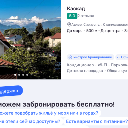
Каскад
5.0
2 отзыва
Адлер, Сириус, ул. Станиславског
До моря - 500 м • До центра - 3
Быстрое бронирование
Объ
Кондиционер
Wi-Fi
Парковк
Детская площадка
Общая кух
Трансфер (платно)
Мангал / 
ддержка
ожем забронировать бесплатно!
ожете подобрать жильё у моря или в горах?
ие отели сейчас доступны?
Есть варианты с питанием?