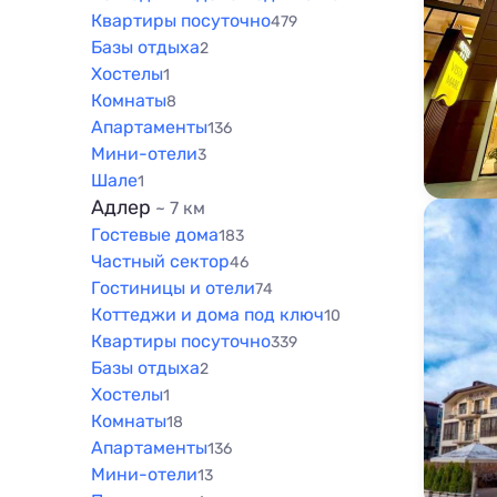
Квартиры посуточно
479
Базы отдыха
2
Хостелы
1
Комнаты
8
Апартаменты
136
Мини-отели
3
Шале
1
Адлер
~ 7 км
Гостевые дома
183
Частный сектор
46
Гостиницы и отели
74
Коттеджи и дома под ключ
10
Квартиры посуточно
339
Базы отдыха
2
Хостелы
1
Комнаты
18
Апартаменты
136
Мини-отели
13