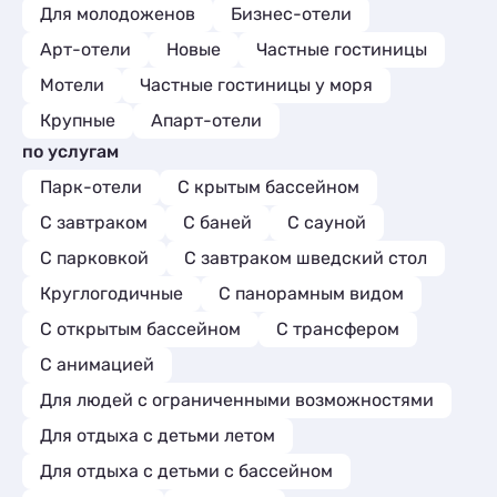
Для молодоженов
Бизнес-отели
Арт-отели
Новые
Частные гостиницы
Мотели
Частные гостиницы у моря
Крупные
Апарт-отели
по услугам
Парк-отели
С крытым бассейном
С завтраком
С баней
С сауной
С парковкой
С завтраком шведский стол
Круглогодичные
С панорамным видом
С открытым бассейном
С трансфером
С анимацией
Для людей с ограниченными возможностями
Для отдыха с детьми летом
Для отдыха с детьми с бассейном