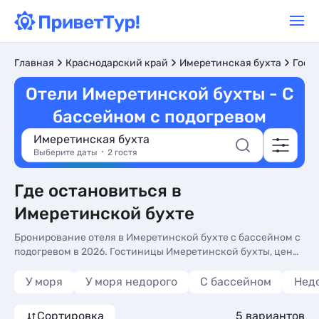
Главная
Краснодарский край
Имеретинская бухта
Гост
Отели Имеретинской бухты - С
бассейном с подогревом
Имеретинская бухта
Выберите даты
2 гостя
Где остановиться в
Имеретинской бухте
Бронирование отеля в Имеретинской бухте с бассейном с
подогревом в 2026. Гостиницы Имеретинской бухты, цены,
отзывы, фото номеров, отдых без посредников.
У моря
У моря недорого
С бассейном
Нед
Сортировка
5 вариантов