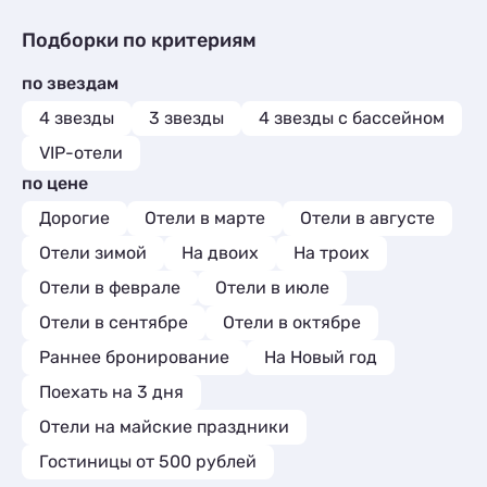
Мини-отели
Квартиры посуточно
3
47
Мини-отели
Частный сектор
1
14
Апартаменты
Квартиры посуточно
135
10
Шале
Апартаменты
1
7
Гостиницы и отели
56
Подборки по критериям
Мини-отели
Эллинги
1
13
Пансионаты
1
Коттеджи и дома под ключ
29
Пансионаты
Апартаменты
1
3
по звездам
Квартиры посуточно
958
Шале
1
Базы отдыха
3
4 звезды
3 звезды
4 звезды с бассейном
Санатории
1
VIP-отели
Комнаты
15
по цене
Апартаменты
215
Дорогие
Мини-отели
Отели в марте
Отели в августе
1
Кемпинги
1
Отели зимой
На двоих
На троих
Глэмпинги
1
Отели в феврале
Отели в июле
Отели в сентябре
Отели в октябре
Раннее бронирование
На Новый год
Поехать на 3 дня
Отели на майские праздники
Гостиницы от 500 рублей