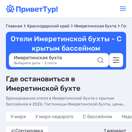
Главная
Краснодарский край
Имеретинская бухта
Гост
Отели Имеретинской бухты - С
крытым бассейном
Имеретинская бухта
Выберите даты
2 гостя
Где остановиться в
Имеретинской бухте
Бронирование отеля в Имеретинской бухте с крытым
бассейном в 2026. Гостиницы Имеретинской бухты, цены,
отзывы, фото номеров, отдых без посредников.
У моря
У моря недорого
С бассейном
Нед
Сортировка
1 вариант