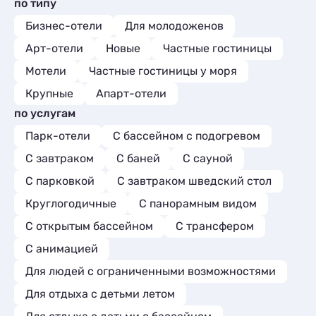
по типу
Бизнес-отели
Для молодоженов
Арт-отели
Новые
Частные гостиницы
Мотели
Частные гостиницы у моря
Крупные
Апарт-отели
по услугам
Парк-отели
С бассейном с подогревом
С завтраком
С баней
С сауной
С парковкой
С завтраком шведский стол
Круглогодичные
С панорамным видом
С открытым бассейном
С трансфером
С анимацией
Для людей с ограниченными возможностями
Для отдыха с детьми летом