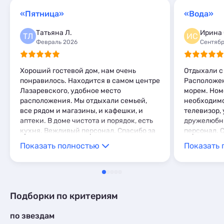
«Пятница»
«Вода»
Татьяна Л.
Ирина 
ТЛ
ИС
Февраль 2026
Сентябр
Хороший гостевой дом, нам очень
Отдыхали с
понравилось. Находится в самом центре
Расположен
Лазаревского, удобное место
морем. Ном
расположения. Мы отдыхали семьей,
необходимо
все рядом и магазины, и кафешки, и
телевизор, 
аптеки. В доме чистота и порядок, есть
дружелюбн
кухня. Вежливый персонал. Спасибо за
персонал. 
отличный отдых, летом обязательно
отдых!
Показать полностью
Показать 
вернёмся к вам!
Подборки по критериям
по звездам