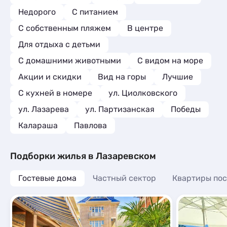
Недорого
С питанием
С собственным пляжем
В центре
Для отдыха с детьми
С домашними животными
С видом на море
Акции и скидки
Вид на горы
Лучшие
C кухней в номере
ул. Циолковского
ул. Лазарева
ул. Партизанская
Победы
Калараша
Павлова
Подборки жилья в Лазаревском
Гостевые дома
Частный сектор
Квартиры пос