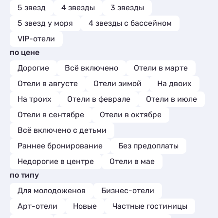
5 звезд
4 звезды
3 звезды
5 звезд у моря
4 звезды с бассейном
VIP-отели
по цене
Дорогие
Всё включено
Отели в марте
Отели в августе
Отели зимой
На двоих
На троих
Отели в феврале
Отели в июле
Отели в сентябре
Отели в октябре
Всё включено с детьми
Раннее бронирование
Без предоплаты
Недорогие в центре
Отели в мае
по типу
Для молодоженов
Бизнес-отели
Арт-отели
Новые
Частные гостиницы