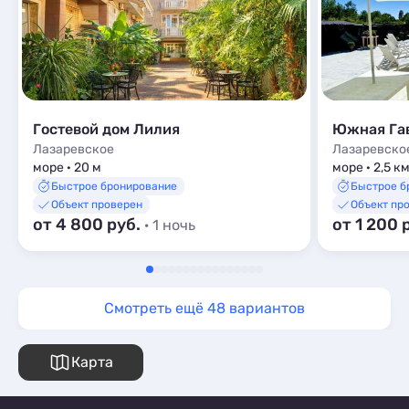
Гостевой дом Лилия
Южная Га
Лазаревское
Лазаревско
море · 20 м
море · 2,5 к
Быстрое бронирование
Быстрое б
Объект проверен
Объект пр
от 4 800 руб.
от 1 200 
· 1 ночь
Смотреть ещё 48 вариантов
Карта