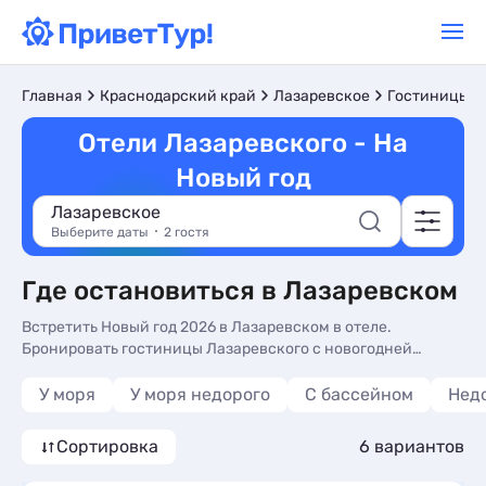
Главная
Краснодарский край
Лазаревское
Гостиницы и
Отели Лазаревского - На
Новый год
Лазаревское
Выберите даты
2 гостя
Где остановиться в Лазаревском
Встретить Новый год 2026 в Лазаревском в отеле.
Бронировать гостиницы Лазаревского с новогодней
программой: цены, отзывы, фото номеров, отдых без
посредников.
У моря
У моря недорого
С бассейном
Нед
Сортировка
6 вариантов