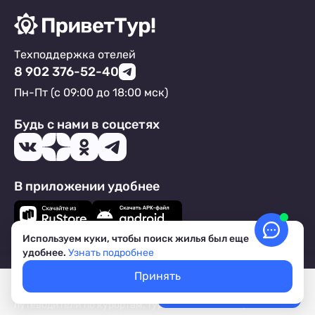
Техподдержка отелей
8 902 376-52-40
Пн-Пт (с 09:00 до 18:00 мск)
Будь с нами в соцсетях
В приложении удобнее
Используем куки, чтобы поиск жилья был еще
удобнее.
Узнать подробнее
Подпишись на рассылку от ПриветТур!
Принять
Каждый месяц тысячи наших туристов получают:
Покажем свободное жилье
Выгодные предложения от владельцев жилья,
Выбрать даты
Лучшие цены, акции, скидки
путеводители по курортам, туристические лайфхаки