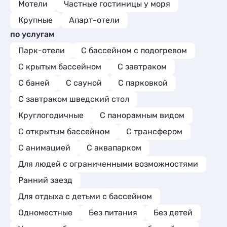
Мотели
Частные гостиницы у моря
Крупные
Апарт-отели
по услугам
Парк-отели
С бассейном с подогревом
С крытым бассейном
С завтраком
С баней
С сауной
С парковкой
С завтраком шведский стол
Круглогодичные
С панорамным видом
С открытым бассейном
С трансфером
С анимацией
С аквапарком
Для людей с ограниченными возможностями
Ранний заезд
Для отдыха с детьми с бассейном
Одноместные
Без питания
Без детей