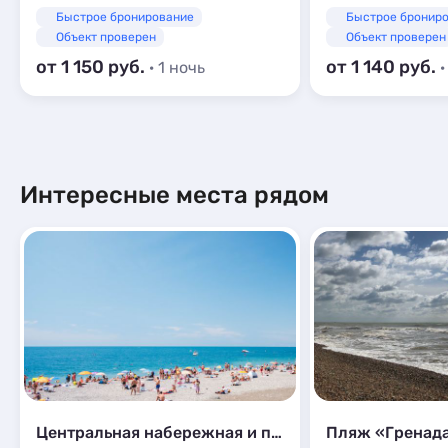
Быстрое бронирование
Быстрое бронир
Объект проверен
Объект проверен
от 1 150
от 1 140
· 1 ночь
·
Интересные места рядом
Центральная набережная и пляж
Пляж «Гренад