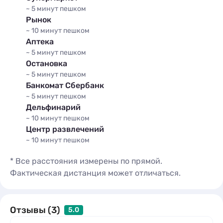
Подробное описание
~ 5 минут
пешком
Рынок
~ 10 минут
пешком
Аптека
~ 5 минут
пешком
Остановка
~ 5 минут
пешком
Банкомат Сбербанк
~ 5 минут
пешком
Дельфинарий
~ 10 минут
пешком
Центр развлечений
~ 10 минут
пешком
* Все расстояния измерены по прямой.
Фактическая дистанция может отличаться.
Отзывы (3)
5.0