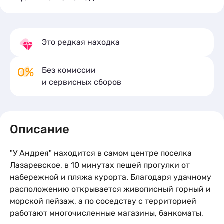
*Стоимость за сутки проживания
08.08-2
Двухместный
За комнату
Это редкая находка
Трёхместный
За комнату
Без комиссии
Двухместный
Четырехмесный
За комнату
и сервисных сборов
x2
кол-во гостей
2
Двухместный
1 комната
2 места
15 м
За комнату
2 500
«Люкс»
Кровати:
1 односпальная кровать
Трехместный
Описание
Подробное описание
За комнату
3 000
«Люкс»
"У Андрея" находится в самом центре поселка
Четырехместный
За комнату
3 500
«Люкс»
Лазаревское, в 10 минутах пешей прогулки от
набережной и пляжа курорта. Благодаря удачному
расположению открывается живописный горный и
морской пейзаж, а по соседству с территорией
работают многочисленные магазины, банкоматы,