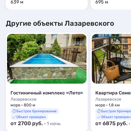
639 м
695 м
Другие объекты Лазаревского
Гостиничный комплекс «Лето»
Лазаревское
Лазаревское
море · 800 м
море · 1,8 км
Быстрое бронирование
Быстрое бронир
Объект проверен
Объект проверен
от 2700 руб.
от 6875 руб.
· 1 ночь
·