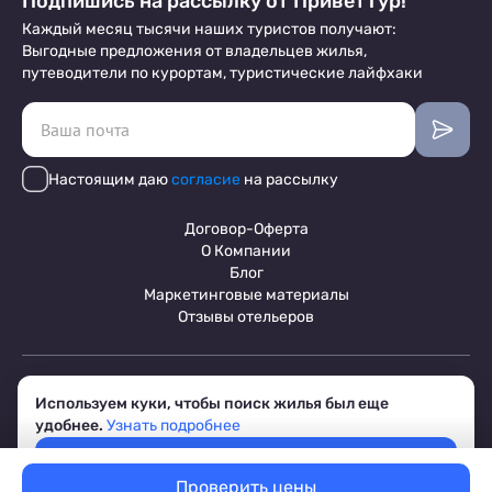
Подпишись на рассылку от ПриветТур!
Каждый месяц тысячи наших туристов получают:
Выгодные предложения от владельцев жилья,
путеводители по курортам, туристические лайфхаки
Настоящим даю
согласие
на рассылку
Договор-Оферта
О Компании
Блог
Маркетинговые материалы
Отзывы отельеров
Пользовательское соглашение
Используем куки, чтобы поиск жилья был еще
Обработка персональных данных
удобнее.
Узнать подробнее
Условия бронирования объектов
© 2017-2026 ПриветТур™
Принять
Российский сервис бронирования жилья, официальный сайт,
товарный знак №842642
Проверить цены