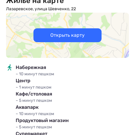
Жилье на карте
Лазаревское, улица Шевченко, 22
Трехместный «Люкс»
x3
кол-во гостей
1 комната
3 места
Открыть карту
Подробное описание
Набережная
~ 10 минут
пешком
Центр
~ 1 минут
пешком
Кафе/столовая
~ 5 минут
пешком
Аквапарк
Четырехместный «Люкс»
~ 10 минут
пешком
Продуктовый магазин
x4
кол-во гостей
~ 5 минут
пешком
1 комната
4 места
Супермаркет