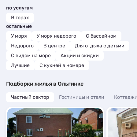
по услугам
В горах
остальные
У моря
У моря недорого
С бассейном
Недорого
В центре
Для отдыха с детьми
С видом на море
Акции и скидки
Лучшие
C кухней в номере
Подборки жилья в Ольгинке
Частный сектор
Гостиницы и отели
Коттеджи