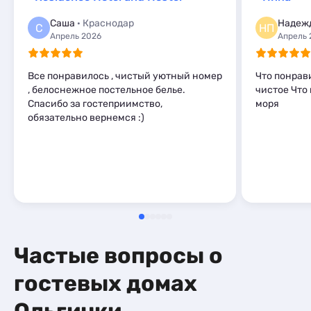
Базы отдыха
1
Мини-отели
3
Апартаменты
11
Саша
· Краснодар
Надеж
Шале
2
С
НП
Мини-отели
1
Апрель 2026
Апрель 
Все понравилось , чистый уютный номер
Что понрав
, белоснежное постельное белье.
чистое Что
Спасибо за гостеприимство,
моря
обязательно вернемся :)
Частые вопросы о
гостевых домах