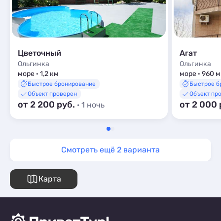
Цветочный
Агат
Ольгинка
Ольгинка
море · 1,2 км
море · 960 м
Быстрое бронирование
Быстрое б
Объект проверен
Объект пр
от 2 200 руб.
от 2 000 
· 1 ночь
Смотреть ещё 2 варианта
Карта