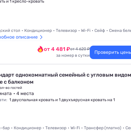
ть и 1 кресло-кровать
ский стол
Кондиционер
Телевизор
Wi-Fi
Сейф
Смена бел
робное описание
от 4 481 ₽
от 4 620 ₽
Проверить цен
за номер в сутки
ндарт однокомнатный семейный с угловым видом
е с балконом
ол-во гостей
мната
4 места
ати:
1 двуспальная кровать и 1 двухъярусная кровать на 1
-бар
Кондиционер
Телевизор
Wi-Fi
Трансфер (платно)
Се