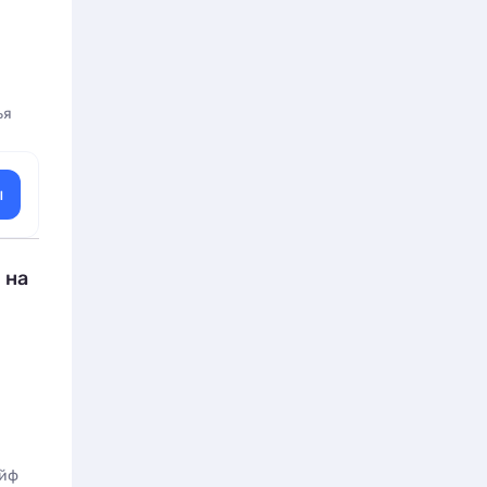
ья
ы
 на
йф