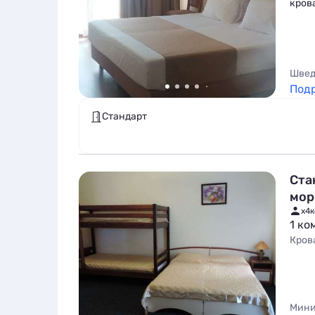
крова
Швед
Под
Стандарт
Ста
мор
x4
к
1 ко
Кров
Мини