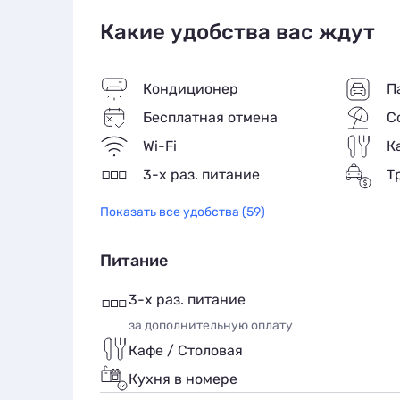
уровнем комфорта и ценовой категорией. 
х до 4-х человек. Уборка в номере осущест
Какие удобства вас ждут
Питаться мы предлагаем в кафе «Парадиз»
Кондиционер
П
меню. Рядом с нами – магазины, ресторан
Бесплатная отмена
С
Ваш отпуск станет незабываемым благодар
Wi-Fi
К
с бассейном, рыбалка, детский бассейн н
3-х раз. питание
Т
шезлонгами. Трансфер.
Показать все удобства (59)
Питание
3-х раз. питание
за дополнительную оплату
Кафе / Столовая
Кухня в номере