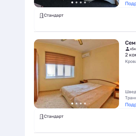
Под
Стандарт
Сем
x5
к
2 ко
Кров
Швед
Тран
Под
Стандарт