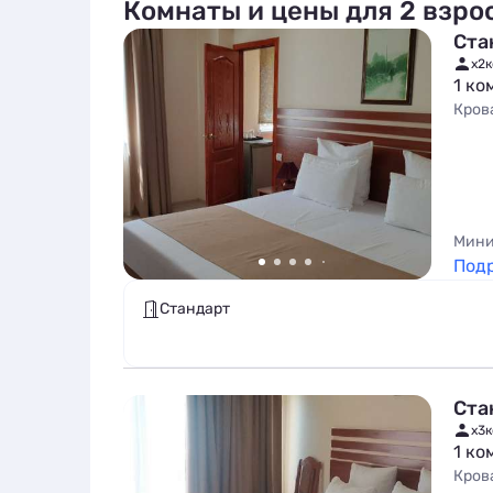
Комнаты и цены для 2 взро
Ста
x2
к
1 ко
Кров
Мини
Под
Стандарт
Ста
x3
к
1 ко
Кров