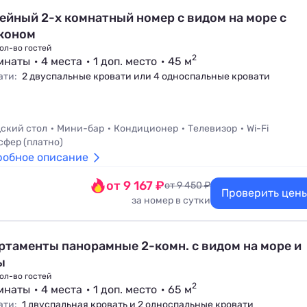
ейный 2-х комнатный номер с видом на море с
коном
ол-во гостей
2
мнаты
4 места
1 доп. место
45 м
ати:
2 двуспальные кровати или 4 односпальные кровати
ский стол
Мини-бар
Кондиционер
Телевизор
Wi-Fi
сфер (платно)
робное описание
от 9 167 ₽
от 9 450 ₽
Проверить цен
за номер в сутки
ртаменты панорамные 2-комн. с видом на море и
ы
ол-во гостей
2
мнаты
4 места
1 доп. место
65 м
ати:
1 двуспальная кровать и 2 односпальные кровати