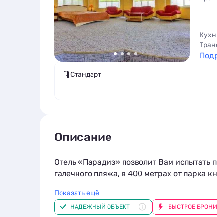
Кухн
Тран
Под
Стандарт
Описание
Отель «Парадиз» позволит Вам испытать п
галечного пляжа, в 400 метрах от парка к
Показать ещё
К Вашим услугам шикарные комфортабель
НАДЕЖНЫЙ ОБЪЕКТ
БЫСТРОЕ БРОН
«Семейный» и «Апартаменты», отличающие