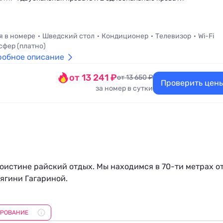
я в номере
Шведский стол
Кондиционер
Телевизор
Wi-Fi
сфер (платно)
робное описание
от 13 241 ₽
от 13 650 ₽
Проверить цен
за номер в сутки
оистине райский отдых. Мы находимся в 70-ти метрах о
нягини Гагариной.
ные 1-комнатные и 2х-комнатные номера типа «Стандар
ИРОВАНИЕ
ся наличием или отсутствием балкона, видами из окна