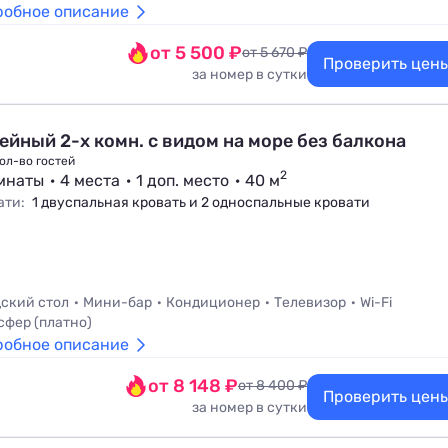
робное описание
от 5 500 ₽
от 5 670 ₽
Проверить цен
за номер в сутки
ейный 2-х комн. с видом на море без балкона
ол-во гостей
2
мнаты
4 места
1 доп. место
40 м
ати:
1 двуспальная кровать и 2 односпальные кровати
ский стол
Мини-бар
Кондиционер
Телевизор
Wi-Fi
сфер (платно)
робное описание
от 8 148 ₽
от 8 400 ₽
Проверить цен
за номер в сутки