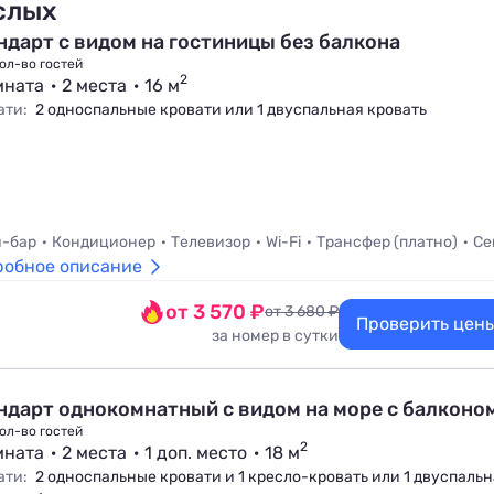
слых
ндарт с видом на гостиницы без балкона
ол-во гостей
2
мната
2 места
16 м
ати:
2 односпальные кровати или 1 двуспальная кровать
-бар
Кондиционер
Телевизор
Wi-Fi
Трансфер (платно)
Се
робное описание
от 3 570 ₽
от 3 680 ₽
Проверить цен
за номер в сутки
ндарт однокомнатный с видом на море с балконо
ол-во гостей
2
мната
2 места
1 доп. место
18 м
ати:
2 односпальные кровати и 1 кресло-кровать или 1 двуспаль