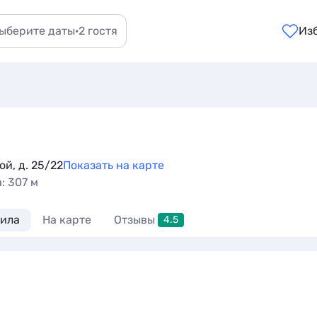
ыберите даты
·
2 гостя
Из
ой, д. 25/22
Показать на карте
: 307 м
ила
На карте
Отзывы
4.5