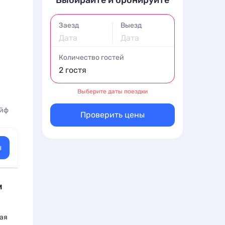
Выбирайте и бронируйте
Заезд
Выезд
Дата
Дата
Количество гостей
2 гостя
Выберите даты поездки
йф
Проверить цены
ы
м
ная