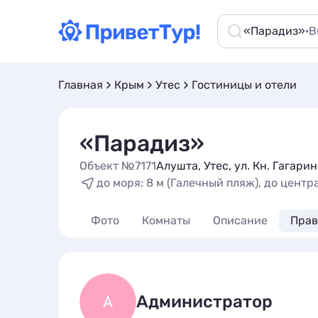
«Парадиз»
·
В
Главная
Крым
Утес
Гостиницы и отели
«Парадиз»
Объект №7171
Алушта, Утес, ул. Кн. Гагарин
до моря: 8 м (Галечный пляж), до центра
Фото
Комнаты
Описание
Прав
А
Администратор