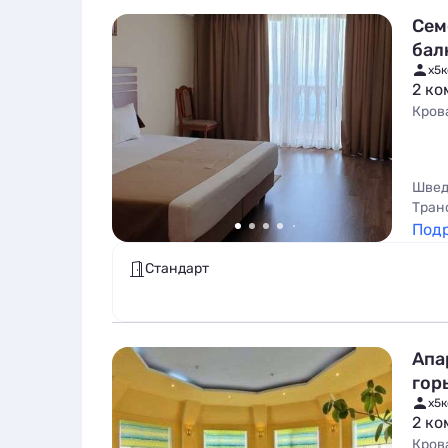
Сем
бал
x5
к
2 ко
Кров
Швед
Тран
Под
Стандарт
Апа
гор
x5
к
2 ко
Кров