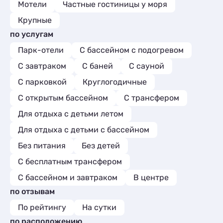
Мотели
Частные гостиницы у моря
Крупные
по услугам
Парк-отели
С бассейном с подогревом
С завтраком
С баней
С сауной
С парковкой
Круглогодичные
С открытым бассейном
С трансфером
Для отдыха с детьми летом
Для отдыха с детьми с бассейном
Без питания
Без детей
С бесплатным трансфером
С бассейном и завтраком
В центре
по отзывам
По рейтингу
На сутки
по расположению