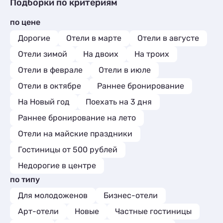
Гостиницы и отели
1
Подборки по критериям
Квартиры посуточно
3
Санатории
2
Базы отдыха
1
Эллинги
4
по цене
Апартаменты
3
Комнаты
3
Дорогие
Отели в марте
Отели в августе
Апартаменты
21
Отели зимой
На двоих
На троих
Мини-отели
5
Отели в феврале
Отели в июле
Отели в октябре
Раннее бронирование
На Новый год
Поехать на 3 дня
Раннее бронирование на лето
Отели на майские праздники
Гостиницы от 500 рублей
Недорогие в центре
по типу
Для молодоженов
Бизнес-отели
Арт-отели
Новые
Частные гостиницы