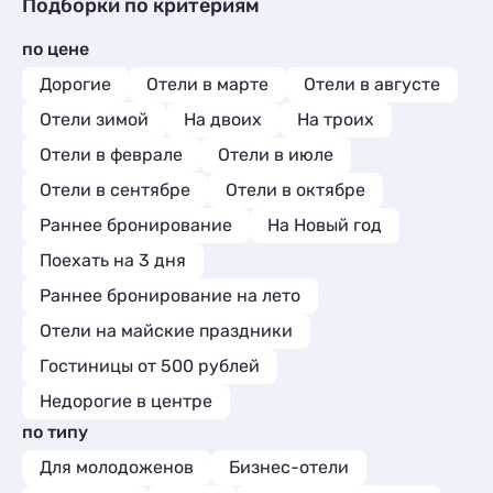
Гостиницы и отели
1
Подборки по критериям
Квартиры посуточно
3
Санатории
2
Базы отдыха
1
Эллинги
4
по цене
Апартаменты
3
Комнаты
3
Дорогие
Отели в марте
Отели в августе
Апартаменты
21
Отели зимой
На двоих
На троих
Мини-отели
5
Отели в феврале
Отели в июле
Отели в сентябре
Отели в октябре
Раннее бронирование
На Новый год
Поехать на 3 дня
Раннее бронирование на лето
Отели на майские праздники
Гостиницы от 500 рублей
Недорогие в центре
по типу
Для молодоженов
Бизнес-отели