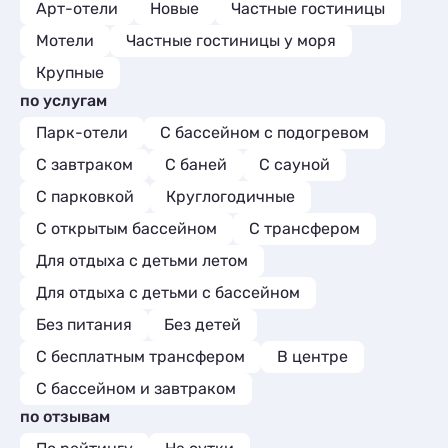
Арт-отели
Новые
Частные гостиницы
Мотели
Частные гостиницы у моря
Крупные
по услугам
Парк-отели
С бассейном с подогревом
С завтраком
С баней
С сауной
С парковкой
Круглогодичные
С открытым бассейном
С трансфером
Для отдыха с детьми летом
Для отдыха с детьми с бассейном
Без питания
Без детей
С бесплатным трансфером
В центре
С бассейном и завтраком
по отзывам