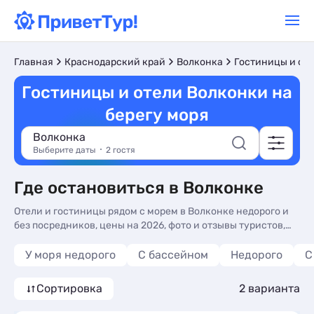
Главная
Краснодарский край
Волконка
Гостиницы и от
Гостиницы и отели Волконки на
берегу моря
Волконка
Выберите даты
2 гостя
Где остановиться в Волконке
Отели и гостиницы рядом с морем в Волконке недорого и
без посредников, цены на 2026, фото и отзывы туристов,
отдых рядом с пляжем. Гостиницы и отели Волконки у
моря - более 10 вариантов, от 2500 руб, номера с общей
У моря недорого
С бассейном
Недорого
С
кухней, трансфером (платно) и сменой белья.
Сортировка
2 варианта