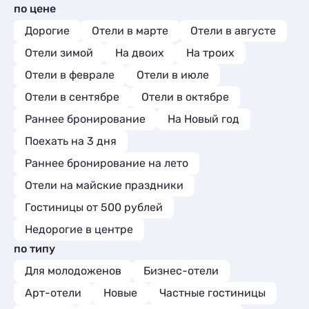
Базы отдыха
1
Эллинги
4
по цене
Апартаменты
3
Комнаты
3
Дорогие
Отели в марте
Отели в августе
Апартаменты
22
Отели зимой
На двоих
На троих
Мини-отели
5
Отели в феврале
Отели в июле
Отели в сентябре
Отели в октябре
Раннее бронирование
На Новый год
Поехать на 3 дня
Раннее бронирование на лето
Отели на майские праздники
Гостиницы от 500 рублей
Недорогие в центре
по типу
Для молодоженов
Бизнес-отели
Арт-отели
Новые
Частные гостиницы