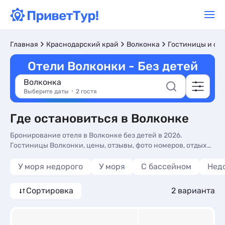
Главная
Краснодарский край
Волконка
Гостиницы и от
Отели Волконки - Без детей
Волконка
Выберите даты
2 гостя
Где остановиться в Волконке
Бронирование отеля в Волконке без детей в 2026.
Гостиницы Волконки, цены, отзывы, фото номеров, отдых
без посредников.
У моря недорого
У моря
С бассейном
Нед
Сортировка
2 варианта