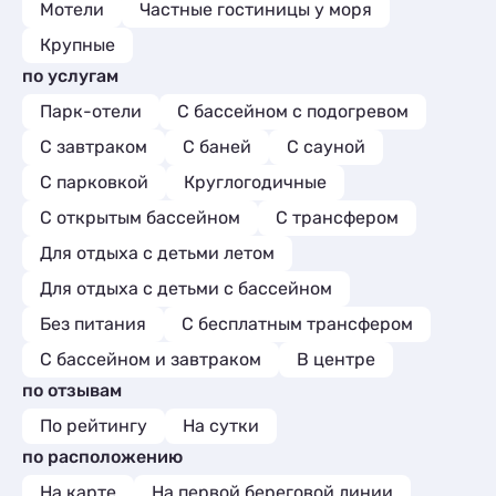
Мотели
Частные гостиницы у моря
Крупные
по услугам
Парк-отели
С бассейном с подогревом
С завтраком
С баней
С сауной
С парковкой
Круглогодичные
С открытым бассейном
С трансфером
Для отдыха с детьми летом
Для отдыха с детьми с бассейном
Без питания
С бесплатным трансфером
С бассейном и завтраком
В центре
по отзывам
По рейтингу
На сутки
по расположению
На карте
На первой береговой линии