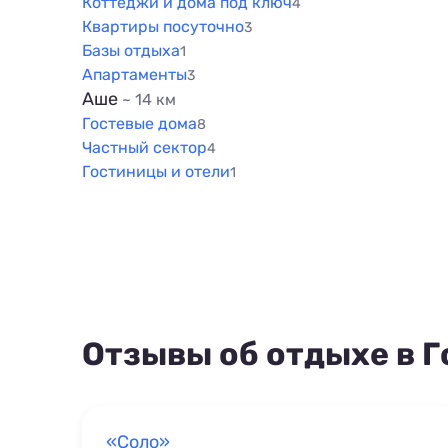
Коттеджи и дома под ключ
4
Квартиры посуточно
3
Базы отдыха
1
Апартаменты
3
Аше
~ 14 км
Гостевые дома
8
Частный сектор
4
Гостиницы и отели
1
Отзывы об отдыхе в Г
«Соло»