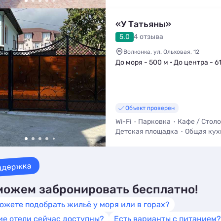
«У Татьяны»
5.0
4 отзыва
Волконка, ул. Ольховая, 12
До моря - 500 м • До центра - 6
Объект проверен
Wi-Fi
Парковка
Кафе / Стол
Детская площадка
Общая кух
Трансфер (платно)
Мангал / 
ддержка
ожем забронировать бесплатно!
ожете подобрать жильё у моря или в горах?
ие отели сейчас доступны?
Есть варианты с питанием?