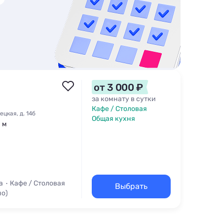
от 3 000 ₽
за комнату в сутки
Кафе / Столовая
цкая, д. 14б
Общая кухня
1 м
а
Кафе / Столовая
Выбрать
но)