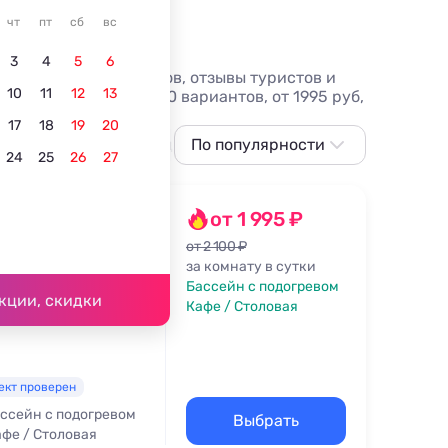
чт
пт
сб
вс
3
4
5
6
едников, фото номеров, отзывы туристов и
10
11
12
13
 Волконке - более 10 вариантов, от 1995 руб,
17
18
19
20
С питанием
В центре
По популярности
Для отдыха с детьми
24
25
26
27
По популярности
Сначала дешевле
от 1 995 ₽
Сначала дороже
от 2 100 ₽
за комнату в сутки
я ул., 44
Ближе к морю
Бассейн с подогревом
2 м
кции, скидки
Кафе / Столовая
Ближе к центру
По рейтингу
ект проверен
ссейн с подогревом
Выбрать
фе / Столовая