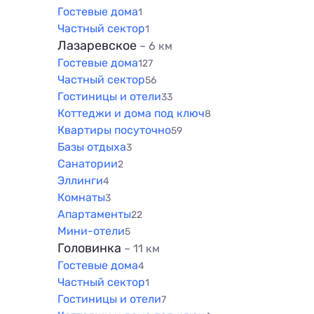
Гостевые дома
1
Частный сектор
1
Лазаревское
~ 6 км
Гостевые дома
127
Частный сектор
56
Гостиницы и отели
33
Коттеджи и дома под ключ
8
Квартиры посуточно
59
Базы отдыха
3
Санатории
2
Эллинги
4
Комнаты
3
Апартаменты
22
Мини-отели
5
Головинка
~ 11 км
Гостевые дома
4
Частный сектор
1
Гостиницы и отели
7