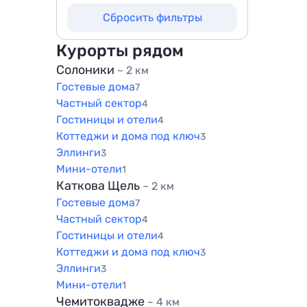
100 м
Не выбрано
Сбросить фильтры
200 м
100 м
500 м
200 м
Курорты рядом
800 м
500 м
Солоники
~ 2 км
1000 м
Гостевые дома
800 м
7
1500 м
Частный сектор
4
1000 м
Гостиницы и отели
4
1500 м
Коттеджи и дома под ключ
3
Эллинги
3
Мини-отели
1
Каткова Щель
~ 2 км
Гостевые дома
7
Частный сектор
4
Гостиницы и отели
4
Коттеджи и дома под ключ
3
Эллинги
3
Мини-отели
1
Чемитоквадже
~ 4 км