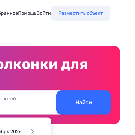
бранное
Помощь
Войти
Разместить объект
олконки для
 гостей
Найти
ябрь 2026