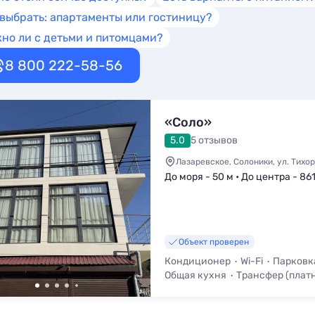
 выбрать: апартаменты или гостиницу?
но ли с детьми и питомцами?
8 800 222-58-56
«Соло»
5.0
5 отзывов
Лазаревское, Солоники, ул. Тихоре
До моря - 50 м • До центра - 86
Объект проверен
Кондиционер
Wi-Fi
Парковк
Общая кухня
Трансфер (плат
Мангал / Барбекю