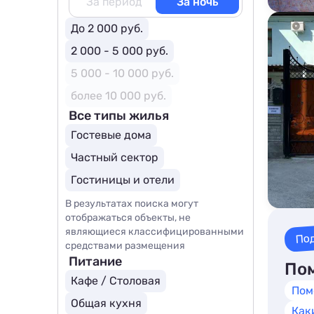
За период
За ночь
До 2 000 руб.
2 000 - 5 000 руб.
5 000 - 10 000 руб.
более 10 000 руб.
Все типы жилья
Гостевые дома
Частный сектор
Гостиницы и отели
В результатах поиска могут
отображаться объекты, не
являющиеся классифицированными
По
средствами размещения
Питание
Пом
Кафе / Столовая
Пом
Общая кухня
Как