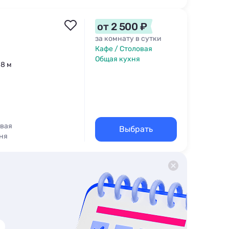
от 2 500 ₽
за комнату в сутки
Кафе / Столовая
Общая кухня
18 м
овая
Выбрать
ня
Барбекю