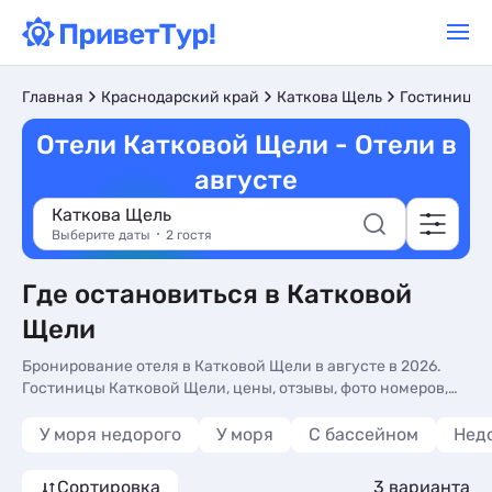
Главная
Краснодарский край
Каткова Щель
Гостиницы 
Отели Катковой Щели - Отели в
августе
Каткова Щель
Выберите даты
2 гостя
Где остановиться в Катковой
Щели
Бронирование отеля в Катковой Щели в августе в 2026.
Гостиницы Катковой Щели, цены, отзывы, фото номеров,
отдых без посредников.
У моря недорого
У моря
С бассейном
Нед
Сортировка
3 варианта