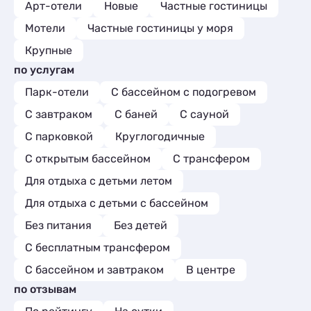
Арт-отели
Новые
Частные гостиницы
Мотели
Частные гостиницы у моря
Крупные
по услугам
Парк-отели
С бассейном с подогревом
С завтраком
С баней
С сауной
С парковкой
Круглогодичные
С открытым бассейном
С трансфером
Для отдыха с детьми летом
Для отдыха с детьми с бассейном
Без питания
Без детей
С бесплатным трансфером
С бассейном и завтраком
В центре
по отзывам