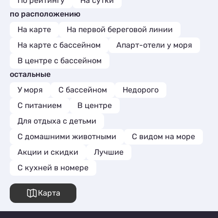
По рейтингу
На сутки
по расположению
На карте
На первой береговой линии
На карте с бассейном
Апарт-отели у моря
В центре с бассейном
остальные
У моря
С бассейном
Недорого
С питанием
В центре
Для отдыха с детьми
С домашними животными
С видом на море
Акции и скидки
Лучшие
C кухней в номере
Карта