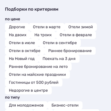
Квартиры посуточно
3
Частный сектор
1
Коттеджи и дома под ключ
8
Базы отдыха
1
Гостиницы и отели
9
Подборки по критериям
Квартиры посуточно
60
Апартаменты
3
Коттеджи и дома под ключ
1
Базы отдыха
3
по цене
Квартиры посуточно
1
Санатории
2
Базы отдыха
1
Дорогие
Отели в марте
Отели зимой
Эллинги
4
Апартаменты
2
Комнаты
3
На двоих
На троих
Отели в феврале
Глэмпинги
1
Апартаменты
22
Отели в июле
Отели в сентябре
Мини-отели
5
Отели в октябре
Раннее бронирование
На Новый год
Поехать на 3 дня
Раннее бронирование на лето
Отели на майские праздники
Гостиницы от 500 рублей
Недорогие в центре
по типу
Для молодоженов
Бизнес-отели