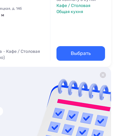
Кафе / Столовая
цкая, д. 14б
Общая кухня
1 м
а
Кафе / Столовая
Выбрать
но)