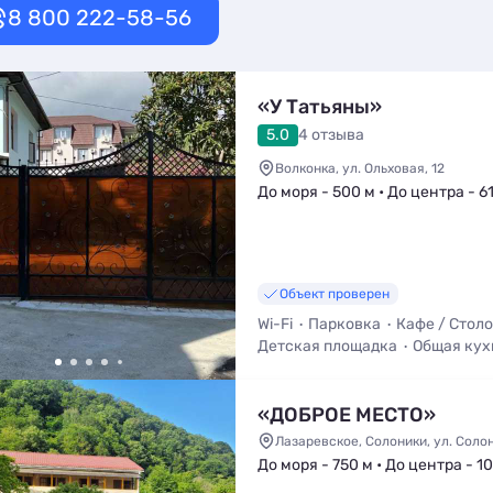
8 800 222-58-56
«У Татьяны»
5.0
4 отзыва
Волконка, ул. Ольховая, 12
До моря - 500 м • До центра - 6
Объект проверен
Wi-Fi
Парковка
Кафе / Стол
Детская площадка
Общая кух
Трансфер (платно)
Мангал / 
«ДОБРОЕ МЕСТО»
Лазаревское, Солоники, ул. Соло
До моря - 750 м • До центра - 10