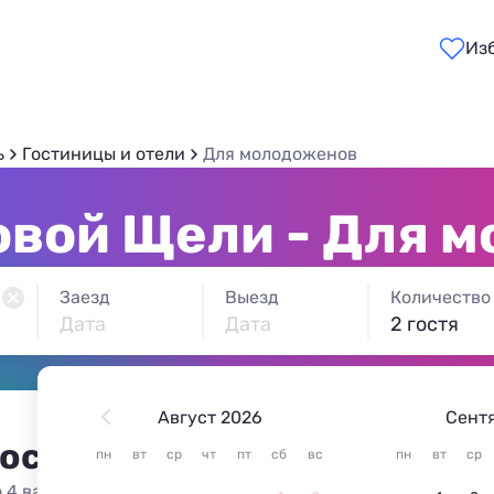
Из
ь
Гостиницы и отели
Для молодоженов
овой Щели - Для 
Заезд
Выезд
Количество
Дата
Дата
2 гостя
Август 2026
Сент
 остановиться в Катковой 
пн
вт
ср
чт
пт
сб
вс
пн
вт
ср
 4 варианта жилья из 4