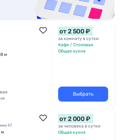
от 2 500 ₽
за комнату в сутки
Кафе / Столовая
Общая кухня
18 м
овая
Выбрать
ня
Барбекю
от 2 000 ₽
ники 57
за человека в сутки
 м
Общая кухня