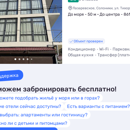
Лазаревское, Солоники, ул. Тихоре
До моря - 50 м • До центра - 86
Объект проверен
Кондиционер
Wi-Fi
Парковк
Общая кухня
Трансфер (плат
Мангал / Барбекю
ддержка
ожем забронировать бесплатно!
ожете подобрать жильё у моря или в горах?
ие отели сейчас доступны?
Есть варианты с питанием?
 выбрать: апартаменты или гостиницу?
но ли с детьми и питомцами?