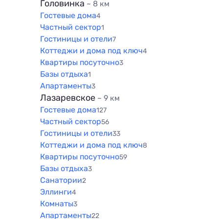
Головинка
~ 8 км
Гостевые дома
4
Частный сектор
1
Гостиницы и отели
7
Коттеджи и дома под ключ
4
Квартиры посуточно
3
Базы отдыха
1
Апартаменты
3
Лазаревское
~ 9 км
Гостевые дома
127
Частный сектор
56
Гостиницы и отели
33
Коттеджи и дома под ключ
8
Квартиры посуточно
59
Базы отдыха
3
Санатории
2
Эллинги
4
Комнаты
3
Апартаменты
22