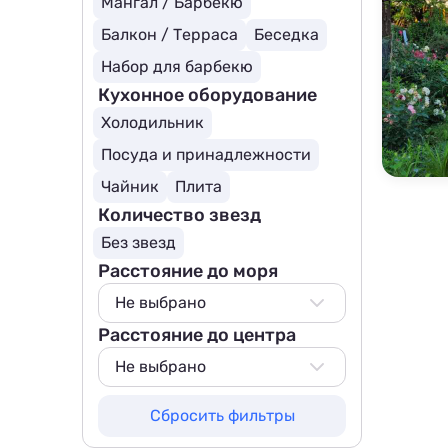
Мангал / Барбекю
Балкон / Терраса
Беседка
Набор для барбекю
Кухонное оборудование
Холодильник
Посуда и принадлежности
Чайник
Плита
Количество звезд
Без звезд
Расстояние до моря
Не выбрано
Расстояние до центра
Не выбрано
50 м
Не выбрано
100 м
Не выбрано
Сбросить фильтры
200 м
50 м