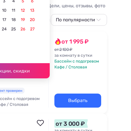
3
4
5
6
Гостиницы Катковой Щели, цены, отзывы, фото
10
11
12
13
С питанием
В центре
По популярности
Для отдыха с детьми
17
18
19
20
24
25
26
27
По популярности
Сначала дешевле
от 1 995 ₽
Сначала дороже
от 2 100 ₽
за комнату в сутки
я ул., 44
Ближе к морю
Бассейн с подогревом
2 м
Кафе / Столовая
Ближе к центру
кции, скидки
По рейтингу
ект проверен
ссейн с подогревом
Выбрать
фе / Столовая
от 3 000 ₽
за комнату в сутки