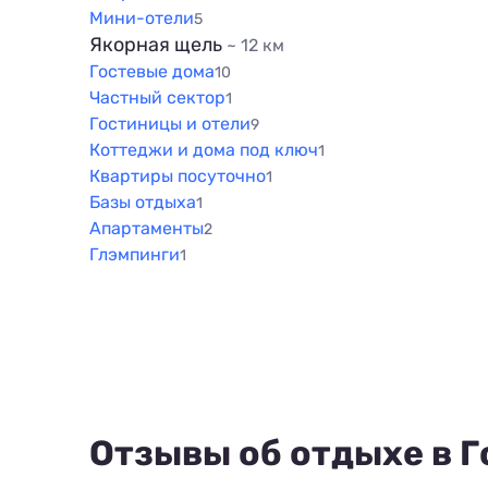
Мини-отели
5
Якорная щель
~ 12 км
Гостевые дома
10
Частный сектор
1
Гостиницы и отели
9
Коттеджи и дома под ключ
1
Квартиры посуточно
1
Базы отдыха
1
Апартаменты
2
Глэмпинги
1
Отзывы об отдыхе в Г