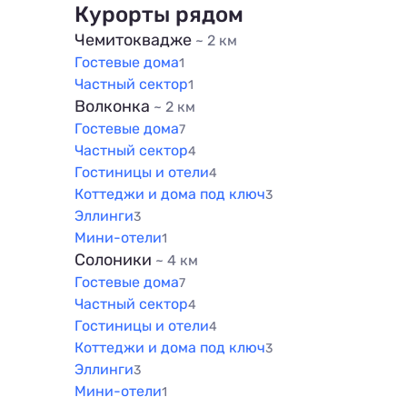
500 м
100 м
Курорты рядом
800 м
200 м
Чемитоквадже
~ 2 км
1000 м
Гостевые дома
500 м
1
1500 м
Частный сектор
1
800 м
Волконка
~ 2 км
1000 м
Гостевые дома
7
1500 м
Частный сектор
4
Гостиницы и отели
4
Коттеджи и дома под ключ
3
Эллинги
3
Мини-отели
1
Солоники
~ 4 км
Гостевые дома
7
Частный сектор
4
Гостиницы и отели
4
Коттеджи и дома под ключ
3
Эллинги
3
Мини-отели
1