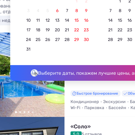
1
2
1
2
вание отеля в Катковой Щели для молодоженов в 2026. 
3
4
5
6
7
8
9
7
8
9
, отдых без посредников.
я недорого
У моря
С бассейном
Недорого
10
11
12
13
14
15
16
14
15
16
17
18
19
20
21
22
23
21
22
23
24
25
26
27
28
29
30
28
29
30
Гостевой дом Ношен
31
5.0
3 отзыва
Лазаревское, Солоники, Тихорецка
До моря - 900 м • До центра - 5
Выберите даты, покажем лучшие цены, а
Быстрое бронирование
Объ
Кондиционер
Экскурсии
Ба
Wi-Fi
Парковка
Бассейн
Ка
«Соло»
5.0
5 отзывов